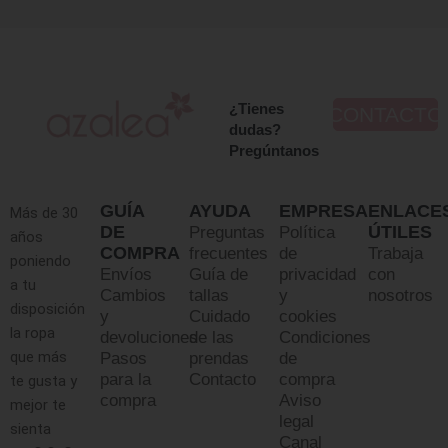
¿Tienes
CONTACTO
dudas?
Pregúntanos
GUÍA
AYUDA
EMPRESA
ENLACE
Más de 30
DE
ÚTILES
Preguntas
Política
años
COMPRA
frecuentes
de
Trabaja
poniendo
Envíos
Guía de
privacidad
con
a tu
Cambios
tallas
y
nosotros
disposición
y
Cuidado
cookies
la ropa
devoluciones
de las
Condiciones
que más
Pasos
prendas
de
para la
Contacto
compra
te gusta y
compra
Aviso
mejor te
legal
sienta
Canal