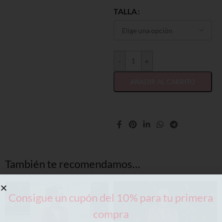
TALLA
-
+
AÑADIR AL CARRITO
También te recomendamos…
Consigue un cupón del 10% para tu primera
compra