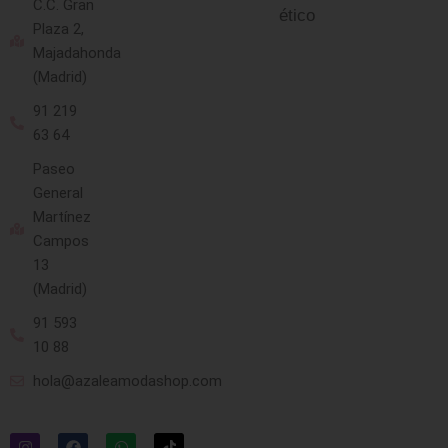
C.C. Gran
ético
Plaza 2,
Majadahonda
(Madrid)
91 219
63 64
Paseo
General
Martínez
Campos
13
(Madrid)
91 593
10 88
hola@azaleamodashop.com