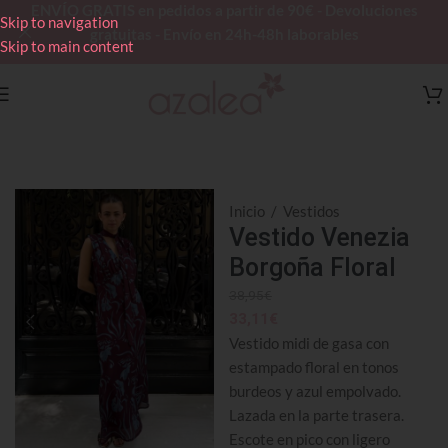
ENVÍO GRATIS en pedidos a partir de 90€ - Devoluciones
Skip to navigation
gratuitas - Envío en 24h-48h laborables
Skip to main content
Inicio
/
Vestidos
Vestido Venezia
Borgoña Floral
38,95
€
33,11
€
Vestido midi de gasa con
estampado floral en tonos
burdeos y azul empolvado.
Lazada en la parte trasera.
Escote en pico con ligero