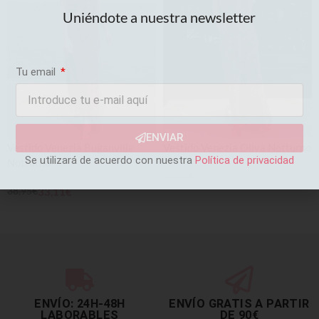
Uniéndote a nuestra newsletter
Tu email
ENVIAR
Vestido Venezia Buganvilla
Vestido Venezia Oliva Notturno
Se utilizará de acuerdo con nuestra
Política de privacidad
Notturno
38,95
€
33,11
€
38,95
€
33,11
€
SELECCIONAR OPCIONES
SELECCIONAR OPCIONES
ENVÍO: 24H-48H
ENVÍO GRATIS A PARTIR
LABORABLES
DE 90€