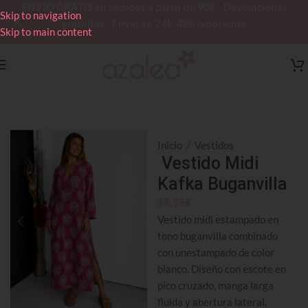
ENVÍO GRATIS en pedidos a partir de 90€ - Devoluciones
Skip to navigation
gratuitas - Envío en 24h-48h laborables
Skip to main content
Inicio
/
Vestidos
Vestido Midi
Kafka Buganvilla
28,95
€
Vestido midi estampado en
tono buganvilla combinado
con unestampado de color
blanco. Diseño con escote en
pico cruzado, manga larga
fluida y abertura lateral.