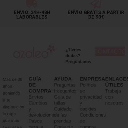
ENVÍO: 24H-48H
ENVÍO GRATIS A PARTIR
LABORABLES
DE 90€
¿Tienes
CONTACTO
dudas?
Pregúntanos
GUÍA
AYUDA
EMPRESA
ENLACE
Más de 30
DE
ÚTILES
Preguntas
Política
años
COMPRA
frecuentes
de
Trabaja
poniendo
Envíos
Guía de
privacidad
con
a tu
Cambios
tallas
y
nosotros
disposición
y
Cuidado
cookies
la ropa
devoluciones
de las
Condiciones
que más
Pasos
prendas
de
para la
Contacto
compra
te gusta y