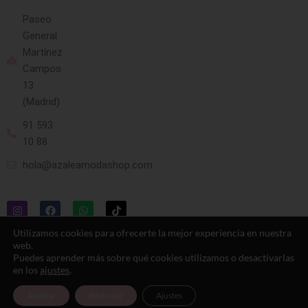
Paseo
General
Martínez
Campos
13
(Madrid)
91 593
10 88
hola@azaleamodashop.com
Utilizamos cookies para ofrecerte la mejor experiencia en nuestra
web.
Puedes aprender más sobre qué cookies utilizamos o desactivarlas
en los
ajustes
.
© 2025, azaleamodashop. Todos los
derechos reservados.
Aceptar
Rechazar
Ajustes