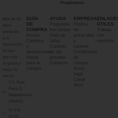
Pregúntanos
GUÍA
AYUDA
EMPRESA
ENLACE
Más de 30
DE
ÚTILES
Preguntas
Política
años
COMPRA
frecuentes
de
Trabaja
poniendo
Envíos
Guía de
privacidad
con
a tu
Cambios
tallas
y
nosotros
disposición
y
Cuidado
cookies
la ropa
devoluciones
de las
Condiciones
que más
Pasos
prendas
de
para la
Contacto
compra
te gusta y
compra
Aviso
mejor te
legal
sienta
Canal
C.C. Gran
ético
Plaza 2,
Majadahonda
(Madrid)
91 219
63 64