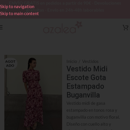
ENVÍO GRATIS en pedidos a partir de 90€ - Devoluciones
Skip to navigation
gratuitas - Envío en 24h-48h laborables
Skip to main content
Inicio
/
Vestidos
AGOT
ADO
Vestido Midi
Escote Gota
Estampado
Buganvilla
Vestido midi de gasa
estampado en tonos rosa y
buganvilla con motivo floral.
Diseño con cuello alto y