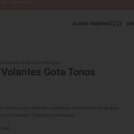
h-48h laborables
ACCESO / REGISTRO
0,0
o Volantes Gota Tonos Marinos
 Volantes Gota Tonos
s marinos con cuello alto y apertura frontal en forma de gota.
pas con volantes. Elegante y atemporal.
2-44)