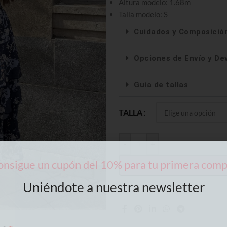
Altura modelo: 1.68m
Talla modelo: S
Cuidados y Composició
Opciones de Envío y De
Guía de tallas
TALLA
-
+
nsigue un cupón del 10% para tu primera com
Uniéndote a nuestra newsletter