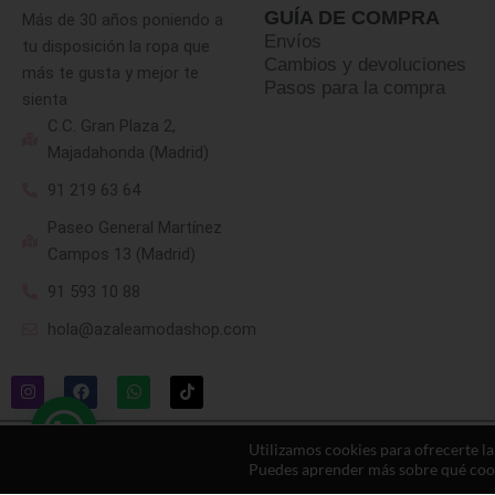
GUÍA DE COMPRA
Más de 30 años poniendo a
Envíos
tu disposición la ropa que
Cambios y devoluciones
más te gusta y mejor te
Pasos para la compra
sienta
C.C. Gran Plaza 2,
Majadahonda (Madrid)
91 219 63 64
Paseo General Martínez
Campos 13 (Madrid)
91 593 10 88
hola@azaleamodashop.com
Utilizamos cookies para ofrecerte l
Puedes aprender más sobre qué cooki
© 2025, azaleamodashop. Todos los derechos reservados.