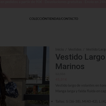
 pedidos a partir de 90€ - Devoluciones gratuitas - Envío en 24
COLECCIÓN
TIENDAS/CONTACTO
Inicio
/
Vestidos
/
Vestido Larg
Vestido Largo
Marinos
52,95
€
45,01
€
Vestido largo de volantes en tono
Manga larga y falda fluida en ca
Tallas: S (36-38), M(40-42), L (4