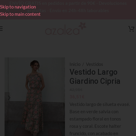
ENVÍO GRATIS en pedidos a partir de 90€ - Devoluciones
Skip to navigation
gratuitas - Envío en 24h-48h laborables
Skip to main content
Inicio
/
Vestidos
Vestido Largo
Giardino Cipria
42,95
€
36,51
€
Vestido largo de silueta evasé.
Base en verde salvia con
estampado floral en tonos
rosa y coral. Escote halter
fruncido, con acabado en