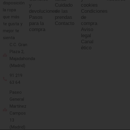
disposición
y
Cuidado
cookies
la ropa
devoluciones
de las
Condiciones
que más
Pasos
prendas
de
para la
Contacto
compra
te gusta y
compra
Aviso
mejor te
legal
sienta
Canal
C.C. Gran
ético
Plaza 2,
Majadahonda
(Madrid)
91 219
63 64
Paseo
General
Martínez
Campos
13
(Madrid)