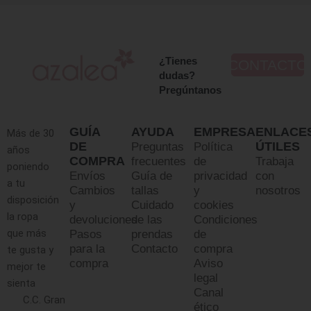
¿Tienes
CONTACTO
dudas?
Pregúntanos
GUÍA
AYUDA
EMPRESA
ENLACE
Más de 30
DE
ÚTILES
Preguntas
Política
años
COMPRA
frecuentes
de
Trabaja
poniendo
Envíos
Guía de
privacidad
con
a tu
Cambios
tallas
y
nosotros
disposición
y
Cuidado
cookies
la ropa
devoluciones
de las
Condiciones
que más
Pasos
prendas
de
para la
Contacto
compra
te gusta y
compra
Aviso
mejor te
legal
sienta
Canal
C.C. Gran
ético