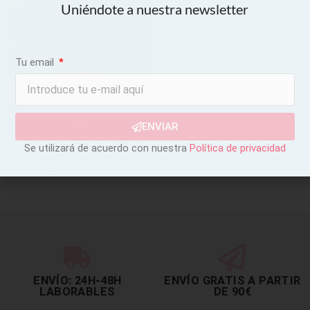
Uniéndote a nuestra newsletter
Tu email
ENVIAR
Vestido Largo Floral Frambuesa
Se utilizará de acuerdo con nuestra
Política de privacidad
35,95
€
30,56
€
SELECCIONAR OPCIONES
ENVÍO: 24H-48H
ENVÍO GRATIS A PARTIR
LABORABLES
DE 90€