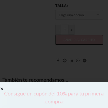
TALLA
-
+
AÑADIR AL CARRITO
También te recomendamos…
Consigue un cupón del 10% para tu primera
compra