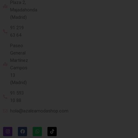
Plaza 2,
Majadahonda
(Madrid)
91 219
63 64
Paseo
General
Martínez
Campos
13
(Madrid)
91 593
10 88
hola@azaleamodashop.com