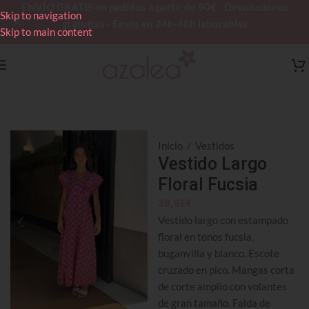
ENVÍO GRATIS en pedidos a partir de 90€ - Devoluciones
Skip to navigation
gratuitas - Envío en 24h-48h laborables
Skip to main content
Inicio
/
Vestidos
Vestido Largo
Floral Fucsia
38,95
€
Vestido largo con estampado
floral en tonos fucsia,
buganvilla y blanco. Escote
cruzado en pico. Mangas corta
de corte amplio con volantes
de gran tamaño. Falda de