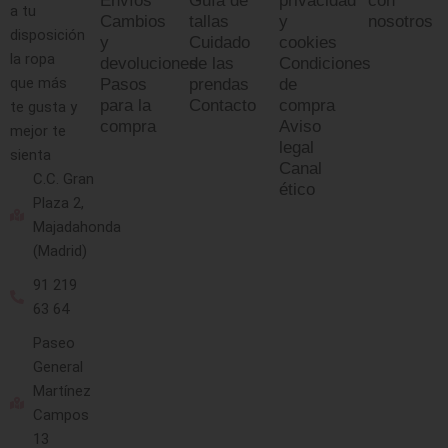
a tu
Cambios
tallas
y
nosotros
disposición
y
Cuidado
cookies
la ropa
devoluciones
de las
Condiciones
que más
Pasos
prendas
de
para la
Contacto
compra
te gusta y
compra
Aviso
mejor te
legal
sienta
Canal
C.C. Gran
ético
Plaza 2,
Majadahonda
(Madrid)
91 219
63 64
Paseo
General
Martínez
Campos
13