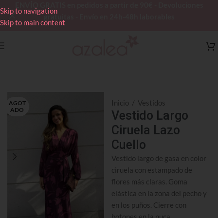
ENVÍO GRATIS en pedidos a partir de 90€ - Devoluciones
Skip to navigation
gratuitas - Envío en 24h-48h laborables
Skip to main content
Inicio
/
Vestidos
AGOT
ADO
Vestido Largo
Ciruela Lazo
Cuello
Vestido largo de gasa en color
ciruela con estampado de
flores más claras. Goma
elástica en la zona del pecho y
en los puños. Cierre con
botones en la nuca.