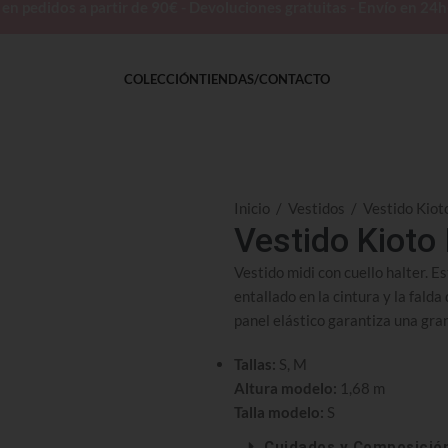
 pedidos a partir de 90€ - Devoluciones gratuitas - Envío en 24
COLECCIÓN
TIENDAS/CONTACTO
Inicio
/
Vestidos
/
Vestido Kiot
Vestido Kioto 
Vestido midi con cuello halter. E
entallado en la cintura y la fal
panel elástico garantiza una gra
Tallas:
S, M
Altura modelo:
1,68 m
Talla modelo:
S
Cuidados y Composició