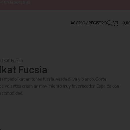
h-48h laborables
ACCESO / REGISTRO
0,0
o Ikat Fucsia
Ikat Fucsia
stampado ikat en tonos fucsia, verde oliva y blanco. Corte
da de volantes crean un movimiento muy favorecedor. Espalda con
n comodidad.
n