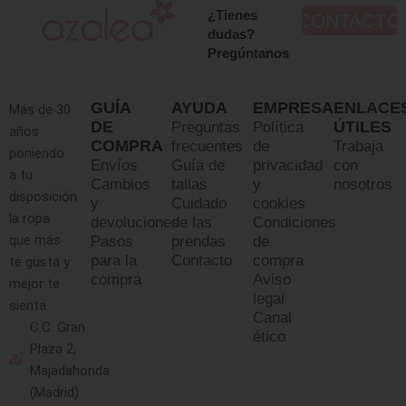
¿Tienes
CONTACTO
dudas?
Pregúntanos
GUÍA
AYUDA
EMPRESA
ENLACE
Más de 30
DE
ÚTILES
Preguntas
Política
años
COMPRA
frecuentes
de
Trabaja
poniendo
Envíos
Guía de
privacidad
con
a tu
Cambios
tallas
y
nosotros
disposición
y
Cuidado
cookies
la ropa
devoluciones
de las
Condiciones
que más
Pasos
prendas
de
para la
Contacto
compra
te gusta y
compra
Aviso
mejor te
legal
sienta
Canal
C.C. Gran
ético
Plaza 2,
Majadahonda
(Madrid)