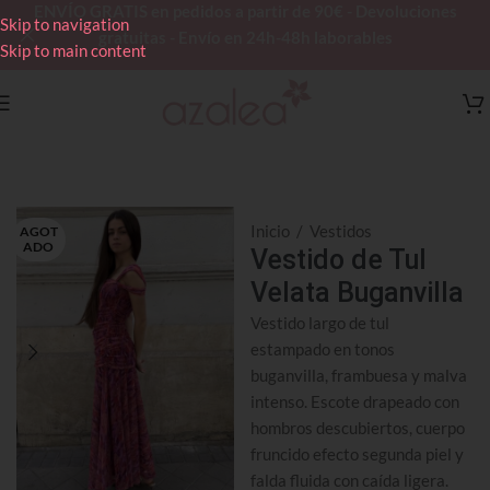
ENVÍO GRATIS en pedidos a partir de 90€ - Devoluciones
Skip to navigation
gratuitas - Envío en 24h-48h laborables
Skip to main content
Inicio
/
Vestidos
AGOT
ADO
Vestido de Tul
Velata Buganvilla
Vestido largo de tul
estampado en tonos
buganvilla, frambuesa y malva
intenso. Escote drapeado con
hombros descubiertos, cuerpo
fruncido efecto segunda piel y
falda fluida con caída ligera.