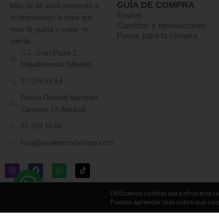
GUÍA DE COMPRA
Más de 30 años poniendo a
Envíos
tu disposición la ropa que
Cambios y devoluciones
más te gusta y mejor te
Pasos para la compra
sienta
C.C. Gran Plaza 2,
Majadahonda (Madrid)
91 219 63 64
Paseo General Martínez
Campos 13 (Madrid)
91 593 10 88
hola@azaleamodashop.com
Utilizamos cookies para ofrecerte l
Puedes aprender más sobre qué cooki
© 2025, azaleamodashop. Todos los derechos reservados.