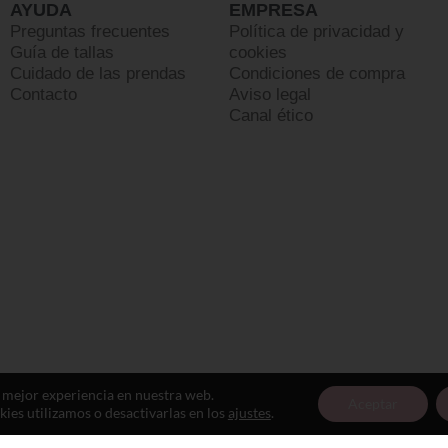
AYUDA
EMPRESA
Preguntas frecuentes
Política de privacidad y
Guía de tallas
cookies
Cuidado de las prendas
Condiciones de compra
Contacto
Aviso legal
Canal ético
a mejor experiencia en nuestra web.
Aceptar
es utilizamos o desactivarlas en los
ajustes
.