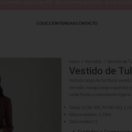
 pedidos a partir de 90€ - Devoluciones gratuitas - Envío en 24
COLECCIÓN
TIENDAS/CONTACTO
Inicio
/
Vestidos
/
Vestido de Tu
Vestido de Tul
Vestido largo de tul floral semit
cerrado, manga larga vaporosa y
caída fluida y movimiento ligero.
Tallas: S (36-38), M (40-42), L (
Altura modelo: 1,70m
Talla modelo: S
Cuidados y Composició