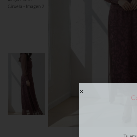
Co
Tu em