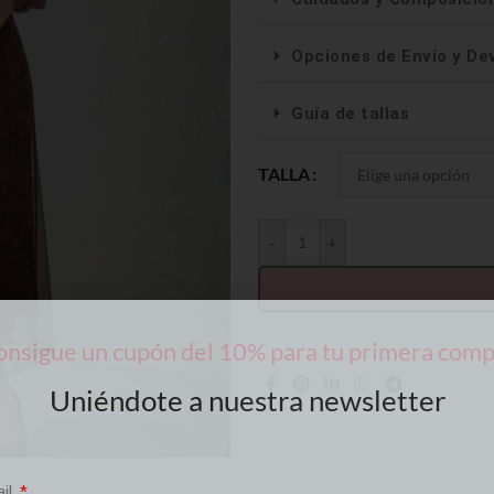
Opciones de Envío y De
Guía de tallas
TALLA
-
+
nsigue un cupón del 10% para tu primera com
Uniéndote a nuestra newsletter
ail