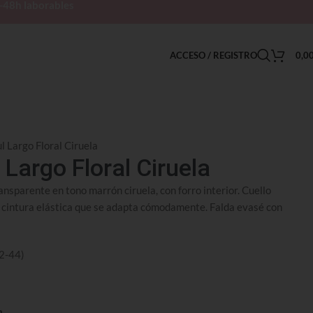
h-48h laborables
ACCESO / REGISTRO
0,0
l Largo Floral Ciruela
 Largo Floral Ciruela
ransparente en tono marrón ciruela, con forro interior. Cuello
 cintura elástica que se adapta cómodamente. Falda evasé con
42-44)
n