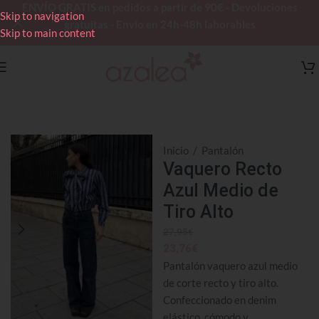
ENVÍO GRATIS en pedidos a partir de 90€ - Devoluciones
Skip to navigation
gratuitas - Envío en 24h-48h laborables
Skip to main content
Inicio
/
Pantalón
Vaquero Recto
Azul Medio de
Tiro Alto
27,95
€
23,76
€
Pantalón vaquero azul medio
de corte recto y tiro alto.
Confeccionado en denim
elástico, cómodo y