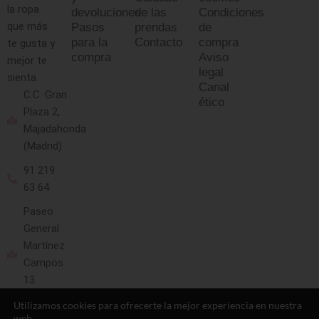
la ropa
devoluciones
de las
Condiciones
que más
Pasos
prendas
de
para la
Contacto
compra
te gusta y
compra
Aviso
mejor te
legal
sienta
Canal
C.C. Gran
ético
Plaza 2,
Majadahonda
(Madrid)
91 219
63 64
Paseo
General
Martínez
Campos
13
(Madrid)
Utilizamos cookies para ofrecerte la mejor experiencia en nuestra
web.