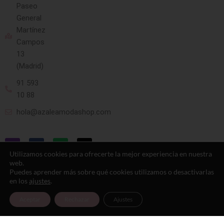
Paseo
General
Martínez
Campos
13
(Madrid)
91 593
10 88
hola@azaleamodashop.com
Utilizamos cookies para ofrecerte la mejor experiencia en nuestra
web.
Puedes aprender más sobre qué cookies utilizamos o desactivarlas
en los
ajustes
.
© 2025, azaleamodashop. Todos los
Aceptar
Rechazar
Ajustes
derechos reservados.