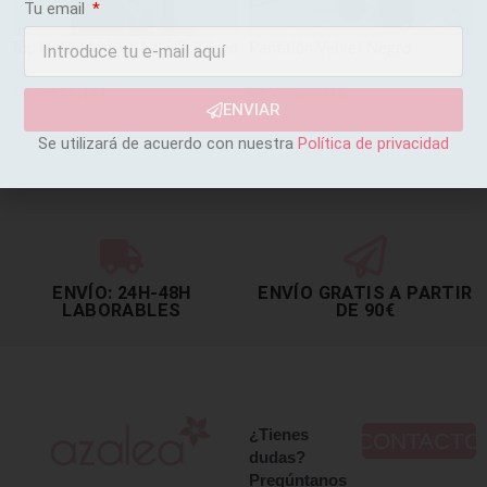
Tu email
Top Halter Velvet Azul Grisáceo
Pantalón Velvet Negro
18,95
€
16,11
€
26,95
€
22,91
€
ENVIAR
SELECCIONAR OPCIONES
SELECCIONAR OPCIONES
Se utilizará de acuerdo con nuestra
Política de privacidad
ENVÍO: 24H-48H
ENVÍO GRATIS A PARTIR
LABORABLES
DE 90€
¿Tienes
CONTACTO
dudas?
Pregúntanos