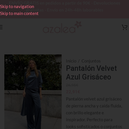
ENVÍO GRATIS en pedidos a partir de 90€ - Devoluciones
Skip to navigation
gratuitas - Envío en 24h-48h laborables
Skip to main content
Inicio
/
Conjuntos
Pantalón Velvet
Azul Grisáceo
26,95
€
22,91
€
Pantalón velvet azul grisáceo
de pierna ancha y caída fluida,
con brillo elegante e
inspirador. Perfecto para
looks sofisticados o conjuntos