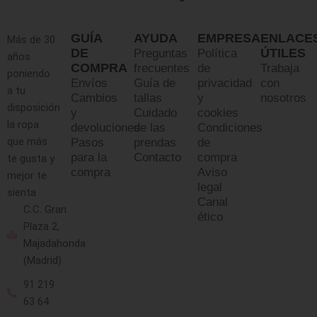
GUÍA
AYUDA
EMPRESA
ENLACE
Más de 30
DE
ÚTILES
Preguntas
Política
años
COMPRA
frecuentes
de
Trabaja
poniendo
Envíos
Guía de
privacidad
con
a tu
Cambios
tallas
y
nosotros
disposición
y
Cuidado
cookies
la ropa
devoluciones
de las
Condiciones
que más
Pasos
prendas
de
para la
Contacto
compra
te gusta y
compra
Aviso
mejor te
legal
sienta
Canal
C.C. Gran
ético
Plaza 2,
Majadahonda
(Madrid)
91 219
63 64