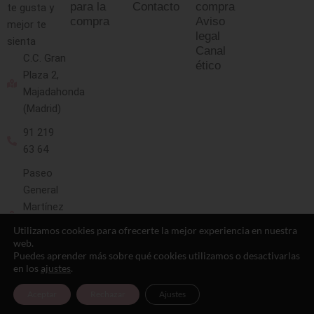
para la
Contacto
compra
te gusta y
compra
Aviso
mejor te
legal
sienta
Canal
C.C. Gran
ético
Plaza 2,
Majadahonda
(Madrid)
91 219
63 64
Paseo
General
Martínez
Campos
Utilizamos cookies para ofrecerte la mejor experiencia en nuestra
13
web.
Puedes aprender más sobre qué cookies utilizamos o desactivarlas
(Madrid)
en los
ajustes
.
91 593
Aceptar
Rechazar
Ajustes
10 88