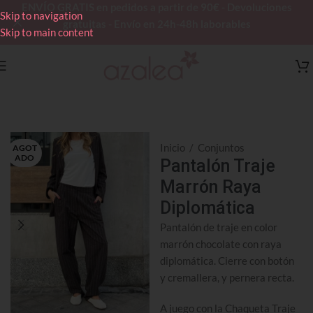
ENVÍO GRATIS en pedidos a partir de 90€ - Devoluciones
Skip to navigation
gratuitas - Envío en 24h-48h laborables
Skip to main content
Inicio
/
Conjuntos
AGOT
ADO
Pantalón Traje
Marrón Raya
Diplomática
Pantalón de traje en color
marrón chocolate con raya
diplomática. Cierre con botón
y cremallera, y pernera recta.
A juego con la Chaqueta Traje