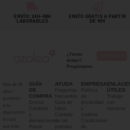
ENVÍO: 24H-48H
ENVÍO GRATIS A PARTIR
LABORABLES
DE 90€
¿Tienes
CONTACTO
dudas?
Pregúntanos
GUÍA
AYUDA
EMPRESA
ENLACE
Más de 30
DE
ÚTILES
Preguntas
Política
años
COMPRA
frecuentes
de
Trabaja
poniendo
Envíos
Guía de
privacidad
con
a tu
Cambios
tallas
y
nosotros
disposición
y
Cuidado
cookies
la ropa
devoluciones
de las
Condiciones
que más
Pasos
prendas
de