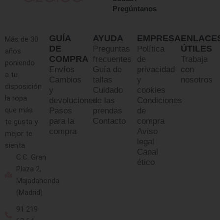
Pregúntanos
GUÍA
AYUDA
EMPRESA
ENLACE
Más de 30
DE
ÚTILES
Preguntas
Política
años
COMPRA
frecuentes
de
Trabaja
poniendo
Envíos
Guía de
privacidad
con
a tu
Cambios
tallas
y
nosotros
disposición
y
Cuidado
cookies
la ropa
devoluciones
de las
Condiciones
que más
Pasos
prendas
de
para la
Contacto
compra
te gusta y
compra
Aviso
mejor te
legal
sienta
Canal
C.C. Gran
ético
Plaza 2,
Majadahonda
(Madrid)
91 219