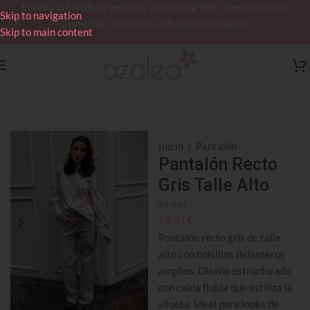
ENVÍO GRATIS en pedidos a partir de 90€ - Devoluciones
Skip to navigation
gratuitas - Envío en 24h-48h laborables
Skip to main content
Inicio
/
Pantalón
Pantalón Recto
Gris Talle Alto
34,95
€
29,71
€
Pantalón recto gris de talle
alto con bolsillos delanteros
amplios. Diseño estructurado
con caída fluida que estiliza la
silueta. Ideal para looks de