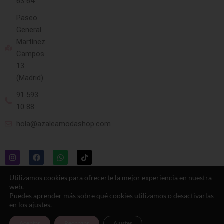
63 64
Paseo
General
Martínez
Campos
13
(Madrid)
91 593
10 88
hola@azaleamodashop.com
Utilizamos cookies para ofrecerte la mejor experiencia en nuestra
web.
Puedes aprender más sobre qué cookies utilizamos o desactivarlas
en los
ajustes
.
© 2025, azaleamodashop. Todos los
derechos reservados.
Aceptar
Rechazar
Ajustes