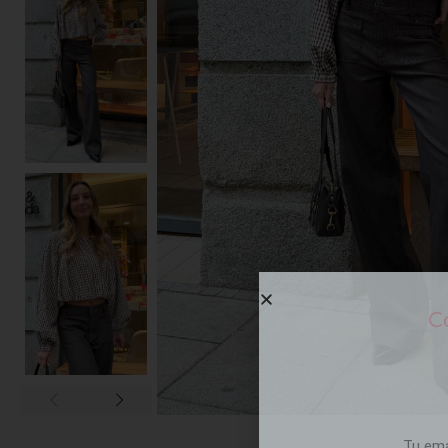
Co
Tu em