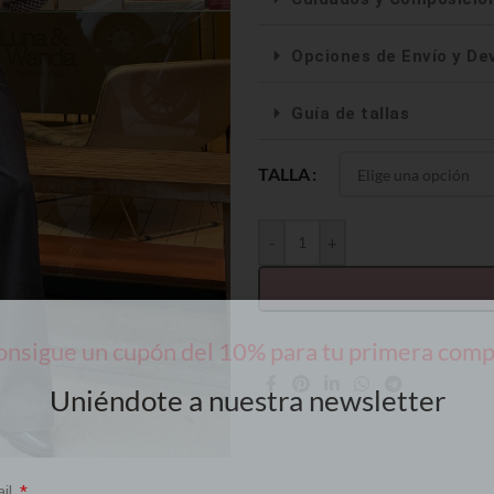
Opciones de Envío y De
Guía de tallas
TALLA
-
+
nsigue un cupón del 10% para tu primera com
Uniéndote a nuestra newsletter
ail