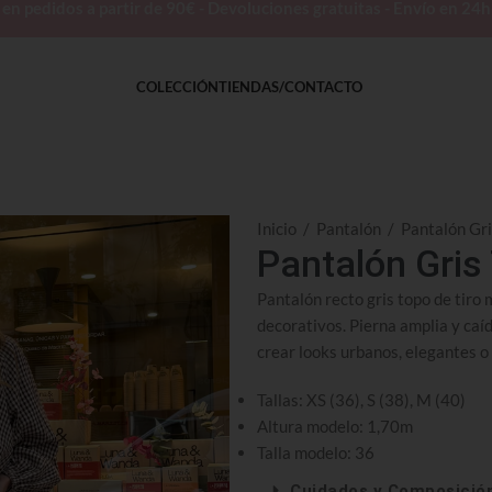
 pedidos a partir de 90€ - Devoluciones gratuitas - Envío en 24
COLECCIÓN
TIENDAS/CONTACTO
Inicio
/
Pantalón
/
Pantalón Gri
Pantalón Gris
Pantalón recto gris topo de tiro m
decorativos. Pierna amplia y caíd
crear looks urbanos, elegantes o 
Tallas: XS (36), S (38), M (40)
Altura modelo: 1,70m
Talla modelo: 36
Cuidados y Composició