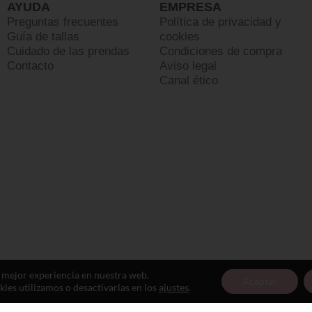
AYUDA
EMPRESA
Preguntas frecuentes
Política de privacidad y
Guía de tallas
cookies
Cuidado de las prendas
Condiciones de compra
Contacto
Aviso legal
Canal ético
a mejor experiencia en nuestra web.
Aceptar
es utilizamos o desactivarlas en los
ajustes
.