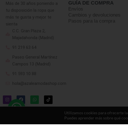
GUÍA DE COMPRA
Más de 30 años poniendo a
Envíos
tu disposición la ropa que
Cambios y devoluciones
más te gusta y mejor te
Pasos para la compra
sienta
C.C. Gran Plaza 2,
Majadahonda (Madrid)
91 219 63 64
Paseo General Martínez
Campos 13 (Madrid)
91 593 10 88
hola@azaleamodashop.com
Utilizamos cookies para ofrecerte l
Puedes aprender más sobre qué cooki
© 2025, azaleamodashop. Todos los derechos reservados.