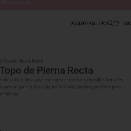
h-48h laborables
ACCESO / REGISTRO
0,0
s Topo de Pierna Recta
 Topo de Pierna Recta
edio-alto, tejido suave con ligera estructura y bolsillos frontales
a natural que estiliza la figura. Versátil, cómodo y perfecto para
de oficina.
n