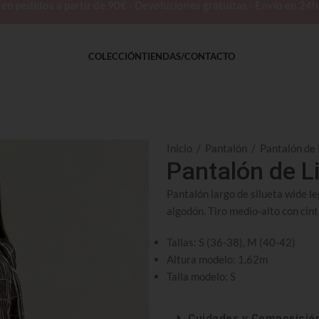
 pedidos a partir de 90€ - Devoluciones gratuitas - Envío en 24
COLECCIÓN
TIENDAS/CONTACTO
Inicio
/
Pantalón
/
Pantalón de 
Pantalón de L
Pantalón largo de silueta wide le
algodón. Tiro medio-alto con cintu
Tallas: S (36-38), M (40-42)
Altura modelo: 1,62m
Talla modelo: S
Cuidados y Composició