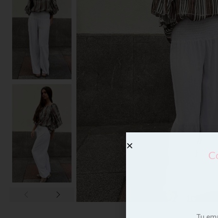
Co
Tu em