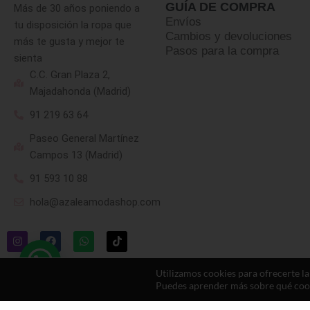
GUÍA DE COMPRA
Más de 30 años poniendo a
Envíos
tu disposición la ropa que
Cambios y devoluciones
más te gusta y mejor te
Pasos para la compra
sienta
C.C. Gran Plaza 2,
Majadahonda (Madrid)
91 219 63 64
Paseo General Martínez
Campos 13 (Madrid)
91 593 10 88
hola@azaleamodashop.com
Utilizamos cookies para ofrecerte l
Puedes aprender más sobre qué cooki
© 2025, azaleamodashop. Todos los derechos reservados.