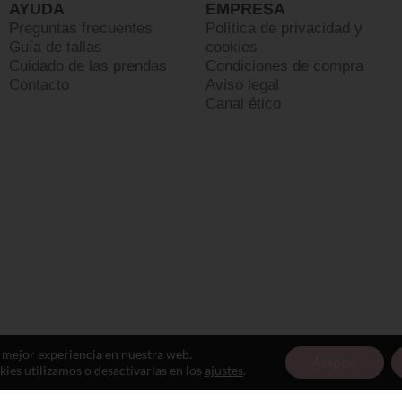
AYUDA
EMPRESA
Preguntas frecuentes
Política de privacidad y
Guía de tallas
cookies
Cuidado de las prendas
Condiciones de compra
Contacto
Aviso legal
Canal ético
a mejor experiencia en nuestra web.
Aceptar
es utilizamos o desactivarlas en los
ajustes
.