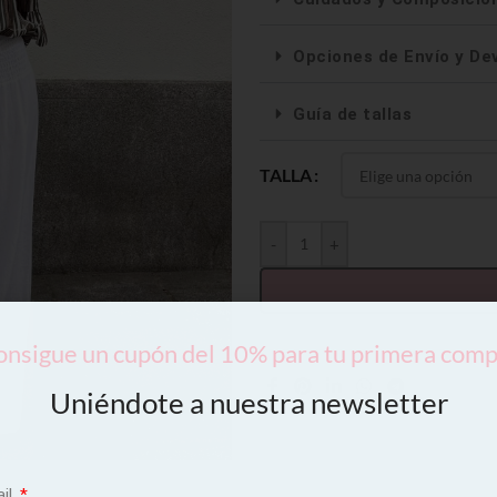
Opciones de Envío y De
Guía de tallas
TALLA
-
+
nsigue un cupón del 10% para tu primera com
Uniéndote a nuestra newsletter
ail