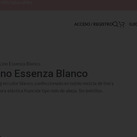
h-48h laborables
ACCESO / REGISTRO
0,0
Lino Essenza Blanco
ino Essenza Blanco
g en color blanco, confeccionado en tejido mezcla de lino y
ra elástica fruncida tipo nido de abeja. Sin bolsillos.
n