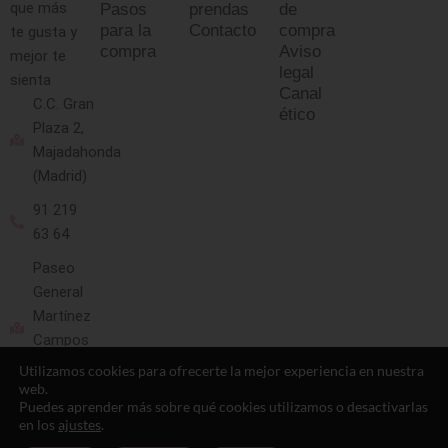
que más
Pasos
prendas
de
para la
Contacto
compra
te gusta y
compra
Aviso
mejor te
legal
sienta
Canal
C.C. Gran
ético
Plaza 2,
Majadahonda
(Madrid)
91 219
63 64
Paseo
General
Martínez
Campos
13
Utilizamos cookies para ofrecerte la mejor experiencia en nuestra
(Madrid)
web.
Puedes aprender más sobre qué cookies utilizamos o desactivarlas
91 593
en los
ajustes
.
10 88