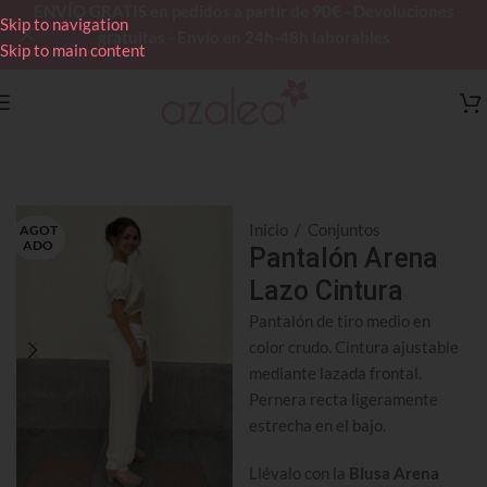
ENVÍO GRATIS en pedidos a partir de 90€ - Devoluciones
Skip to navigation
gratuitas - Envío en 24h-48h laborables
Skip to main content
Inicio
/
Conjuntos
AGOT
ADO
Pantalón Arena
Lazo Cintura
Pantalón de tiro medio en
color crudo. Cintura ajustable
mediante lazada frontal.
Pernera recta ligeramente
estrecha en el bajo.
Llévalo con la
Blusa Arena