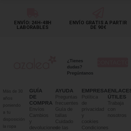
ENVÍO: 24H-48H
ENVÍO GRATIS A PARTIR
LABORABLES
DE 90€
¿Tienes
CONTACTO
dudas?
Pregúntanos
GUÍA
AYUDA
EMPRESA
ENLACE
Más de 30
DE
ÚTILES
Preguntas
Política
años
COMPRA
frecuentes
de
Trabaja
poniendo
Envíos
Guía de
privacidad
con
a tu
Cambios
tallas
y
nosotros
disposición
y
Cuidado
cookies
la ropa
devoluciones
de las
Condiciones