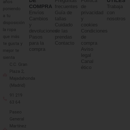
DE
ÚTILES
Preguntas
Política
años
COMPRA
frecuentes
de
Trabaja
poniendo
Envíos
Guía de
privacidad
con
a tu
Cambios
tallas
y
nosotros
disposición
y
Cuidado
cookies
la ropa
devoluciones
de las
Condiciones
que más
Pasos
prendas
de
para la
Contacto
compra
te gusta y
compra
Aviso
mejor te
legal
sienta
Canal
C.C. Gran
ético
Plaza 2,
Majadahonda
(Madrid)
91 219
63 64
Paseo
General
Martínez