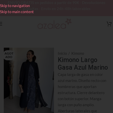
ENVÍO GRATIS en pedidos a partir de 90€ - Devoluciones
Skip to navigation
gratuitas - Envío en 24h-48h laborables
Skip to main content
Inicio
/
Kimono
AGOT
ADO
Kimono Largo
Gasa Azul Marino
Capa larga de gasa en color
azul marino. Diseño recto con
hombreras que aportan
estructura. Cierre delantero
con botón superior. Manga
larga con puño amplio.
Aberturas laterales que