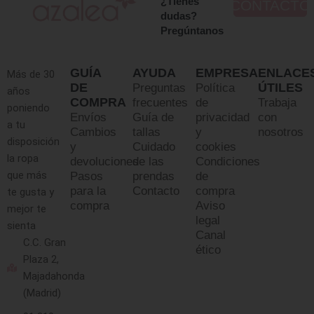
¿Tienes
CONTACTO
dudas?
Pregúntanos
GUÍA
AYUDA
EMPRESA
ENLACE
Más de 30
DE
ÚTILES
Preguntas
Política
años
COMPRA
frecuentes
de
Trabaja
poniendo
Envíos
Guía de
privacidad
con
a tu
Cambios
tallas
y
nosotros
disposición
y
Cuidado
cookies
la ropa
devoluciones
de las
Condiciones
que más
Pasos
prendas
de
para la
Contacto
compra
te gusta y
compra
Aviso
mejor te
legal
sienta
Canal
C.C. Gran
ético
Plaza 2,
Majadahonda
(Madrid)