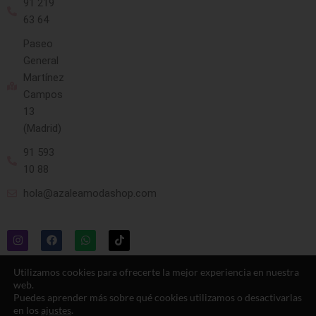
91 219
63 64
Paseo
General
Martínez
Campos
13
(Madrid)
91 593
10 88
hola@azaleamodashop.com
Utilizamos cookies para ofrecerte la mejor experiencia en nuestra
web.
Puedes aprender más sobre qué cookies utilizamos o desactivarlas
© 2025, azaleamodashop. Todos los
en los
ajustes
.