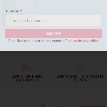
Tu email
Top Lentejuelas Encaje Crema
ENVIAR
21,95
€
18,66
€
Se utilizará de acuerdo con nuestra
Política de privacidad
AÑADIR AL CARRITO
ENVÍO: 24H-48H
ENVÍO GRATIS A PARTIR
LABORABLES
DE 90€