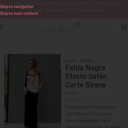
ENVÍO GRATIS en pedidos a partir de 90€ - Devoluciones
Skip to navigation
gratuitas - Envío en 24h-48h laborables
Skip to main content
Inicio
/
Faldas
Falda Negra
Efecto Satén
Corte Sirena
26,95
€
22,91
€
Falda larga satinada negra
con cintura elástica para
mayor comodidad, corte
sirena y caída fluida. Acabada