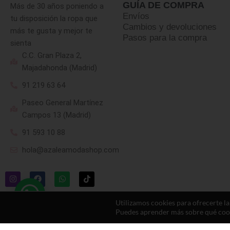
GUÍA DE COMPRA
Más de 30 años poniendo a
Envíos
tu disposición la ropa que
Cambios y devoluciones
más te gusta y mejor te
Pasos para la compra
sienta
C.C. Gran Plaza 2,
Majadahonda (Madrid)
91 219 63 64
Paseo General Martínez
Campos 13 (Madrid)
91 593 10 88
hola@azaleamodashop.com
Utilizamos cookies para ofrecerte l
Puedes aprender más sobre qué cooki
© 2025, azaleamodashop. Todos los derechos reservados.