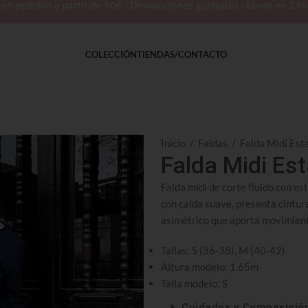
 pedidos a partir de 90€ - Devoluciones gratuitas - Envío en 24
COLECCIÓN
TIENDAS/CONTACTO
Inicio
/
Faldas
/
Falda Midi Est
Falda Midi Es
Falda midi de corte fluido con e
con caída suave, presenta cintur
asimétrico que aporta movimiento 
Tallas: S (36-38), M (40-42)
Altura modelo: 1.65m
Talla modelo: S
Cuidados y Composició