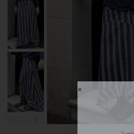
Co
Tu em