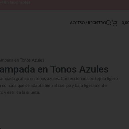
h-48h laborables
ACCESO / REGISTRO
0,0
ampada en Tonos Azules
tampada en Tonos Azules
stampado gráfico en tonos azules. Confeccionada en tejido ligero
a cómoda que se adapta bien al cuerpo y bajo ligeramente
y estiliza la silueta.
n