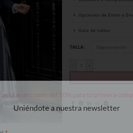
Opciones de Envío y De
Guía de tallas
TALLA
-
+
nsigue un cupón del 10% para tu primera com
Uniéndote a nuestra newsletter
ail