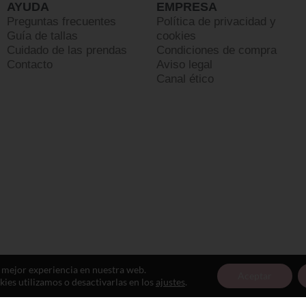
AYUDA
EMPRESA
Preguntas frecuentes
Política de privacidad y
Guía de tallas
cookies
Cuidado de las prendas
Condiciones de compra
Contacto
Aviso legal
Canal ético
a mejor experiencia en nuestra web.
Aceptar
es utilizamos o desactivarlas en los
ajustes
.