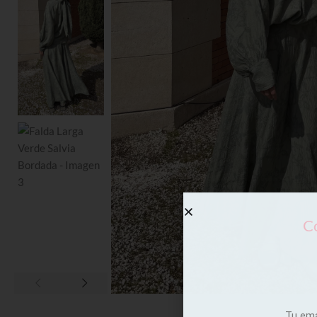
Co
Tu em