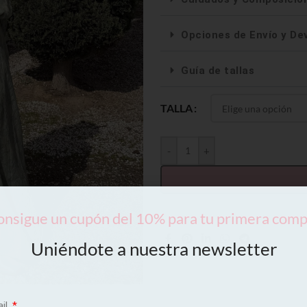
Opciones de Envío y De
Guía de tallas
TALLA
-
+
nsigue un cupón del 10% para tu primera com
Uniéndote a nuestra newsletter
ail