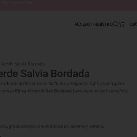
h-48h laborables
ACCESO / REGISTRO
0,0
a Verde Salvia Bordada
erde Salvia Bordada
con bordado floral, de caída fluida y elegante. Cintura con goma
 con la
Blusa Verde Salvia Bordada Lazo
para un look completo.
zos, graduaciones, o eventos de primavera y verano.
n