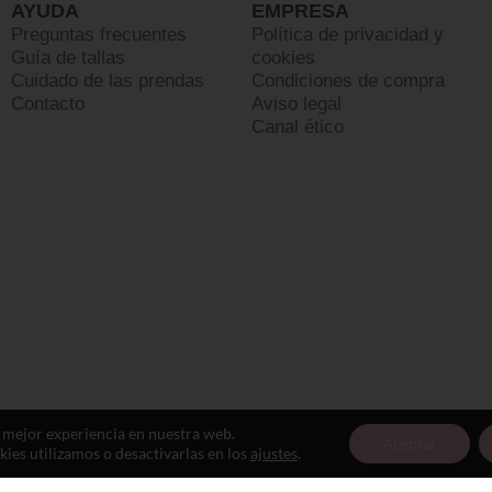
AYUDA
EMPRESA
Preguntas frecuentes
Política de privacidad y
Guía de tallas
cookies
Cuidado de las prendas
Condiciones de compra
Contacto
Aviso legal
Canal ético
a mejor experiencia en nuestra web.
Aceptar
es utilizamos o desactivarlas en los
ajustes
.