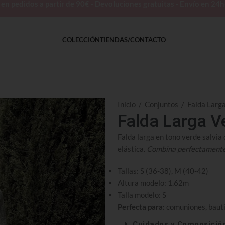
 pedidos a partir de 90€ - Devoluciones gratuitas - Envío en 24
COLECCIÓN
TIENDAS/CONTACTO
Inicio
/
Conjuntos
/
Falda Larg
Falda Larga V
Falda larga en tono verde salvia 
elástica.
Combina perfectamente
Tallas: S (36-38), M (40-42)
Altura modelo: 1.62m
Talla modelo: S
Perfecta para:
comuniones, bauti
Cuidados y Composició