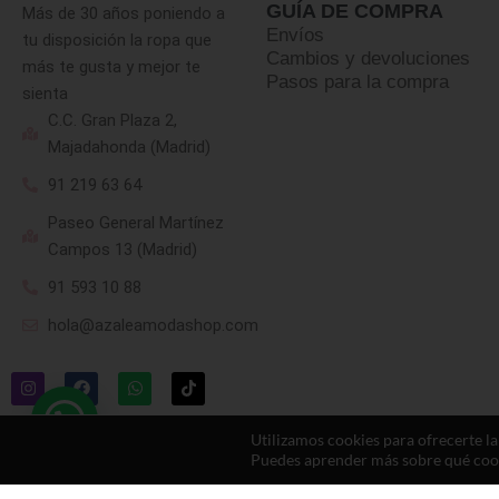
GUÍA DE COMPRA
Más de 30 años poniendo a
Envíos
tu disposición la ropa que
Cambios y devoluciones
más te gusta y mejor te
Pasos para la compra
sienta
C.C. Gran Plaza 2,
Majadahonda (Madrid)
91 219 63 64
Paseo General Martínez
Campos 13 (Madrid)
91 593 10 88
hola@azaleamodashop.com
Utilizamos cookies para ofrecerte l
Puedes aprender más sobre qué cooki
© 2025, azaleamodashop. Todos los derechos reservados.