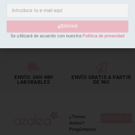
Quillas Evasé
27,95
€
23,76
€
ENVIAR
AÑADIR AL CARRITO
Se utilizará de acuerdo con nuestra
Política de privacidad
ENVÍO: 24H-48H
ENVÍO GRATIS A PARTIR
LABORABLES
DE 90€
¿Tienes
CONTACTO
dudas?
Pregúntanos