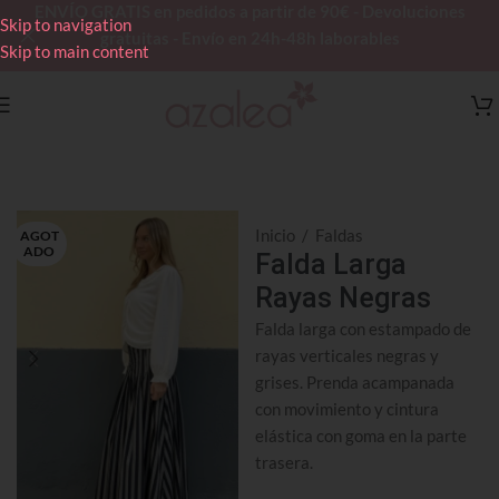
ENVÍO GRATIS en pedidos a partir de 90€ - Devoluciones
Skip to navigation
gratuitas - Envío en 24h-48h laborables
Skip to main content
Inicio
/
Faldas
AGOT
ADO
Falda Larga
Rayas Negras
Falda larga con estampado de
rayas verticales negras y
grises. Prenda acampanada
con movimiento y cintura
elástica con goma en la parte
trasera.