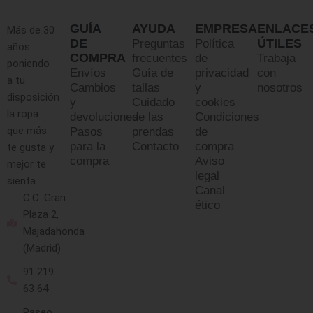
GUÍA
AYUDA
EMPRESA
ENLACE
Más de 30
DE
ÚTILES
Preguntas
Política
años
COMPRA
frecuentes
de
Trabaja
poniendo
Envíos
Guía de
privacidad
con
a tu
Cambios
tallas
y
nosotros
disposición
y
Cuidado
cookies
la ropa
devoluciones
de las
Condiciones
que más
Pasos
prendas
de
para la
Contacto
compra
te gusta y
compra
Aviso
mejor te
legal
sienta
Canal
C.C. Gran
ético
Plaza 2,
Majadahonda
(Madrid)
91 219
63 64
Paseo