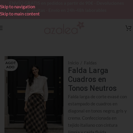
ENVÍO GRATIS en pedidos a partir de 90€ - Devoluciones
Skip to navigation
gratuitas - Envío en 24h-48h laborables
Skip to main content
Inicio
/
Faldas
AGOT
ADO
Falda Larga
Cuadros en
Tonos Neutros
Falda larga de corte evasé con
estampado de cuadros en
diagonal en tonos negro, gris y
crema. Confeccionada en
tejido italiano con cintura
limpia y caída fluida.