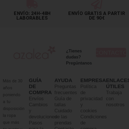
ENVÍO: 24H-48H
ENVÍO GRATIS A PARTIR
LABORABLES
DE 90€
¿Tienes
CONTACTO
dudas?
Pregúntanos
GUÍA
AYUDA
EMPRESA
ENLACE
Más de 30
DE
ÚTILES
Preguntas
Política
años
COMPRA
frecuentes
de
Trabaja
poniendo
Envíos
Guía de
privacidad
con
a tu
Cambios
tallas
y
nosotros
disposición
y
Cuidado
cookies
la ropa
devoluciones
de las
Condiciones
que más
Pasos
prendas
de
para la
Contacto
compra