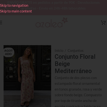
ENVÍO GRATIS en pedidos a partir de 90€ - Devoluciones
Skip to navigation
gratuitas - Envío en 24h-48h laborables
Skip to main content
Inicio
/
Conjuntos
AGOT
ADO
Conjunto Floral
Beige
Mediterráneo
Conjunto de dos piezas con
estampado floral ornamental
en tonos granate, rosa y verde
sobre fondo beige. Compuesto
por top de tirante ancho de
escote cuadrado y falda larga