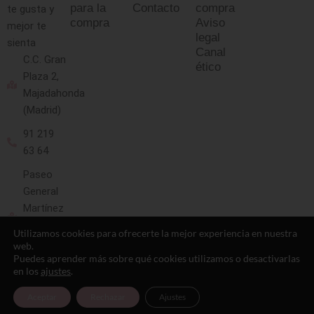
para la
Contacto
compra
te gusta y
compra
Aviso
mejor te
legal
sienta
Canal
C.C. Gran
ético
Plaza 2,
Majadahonda
(Madrid)
91 219
63 64
Paseo
General
Martínez
Campos
Utilizamos cookies para ofrecerte la mejor experiencia en nuestra
13
web.
(Madrid)
Puedes aprender más sobre qué cookies utilizamos o desactivarlas
en los
ajustes
.
91 593
Aceptar
Rechazar
Ajustes
10 88