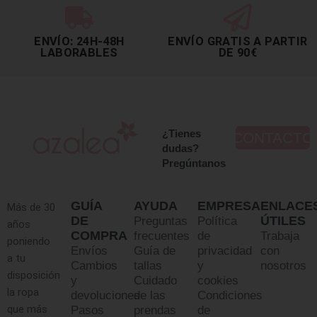
ENVÍO: 24H-48H
ENVÍO GRATIS A PARTIR
LABORABLES
DE 90€
¿Tienes
CONTACTO
dudas?
Pregúntanos
GUÍA
AYUDA
EMPRESA
ENLACE
Más de 30
DE
ÚTILES
Preguntas
Política
años
COMPRA
frecuentes
de
Trabaja
poniendo
Envíos
Guía de
privacidad
con
a tu
Cambios
tallas
y
nosotros
disposición
y
Cuidado
cookies
la ropa
devoluciones
de las
Condiciones
que más
Pasos
prendas
de