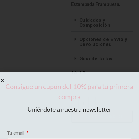
Estampada Frambuesa.
Cuidados y
Composición
Opciones de Envío y
Devoluciones
Guía de tallas
TALLA
Consigue un cupón del 10% para tu primera
compra
-
+
Uniéndote a nuestra newsletter
AÑADIR AL CARRITO
Tu email