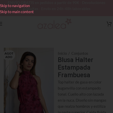
ENVÍO GRATIS en pedidos a partir de 90€ - Devoluciones
Skip to navigation
gratuitas - Envío en 24h-48h laborables
Skip to main content
Inicio
/
Conjuntos
AGOT
ADO
Blusa Halter
Estampada
Frambuesa
Top halter de gasa en color
buganvilla con estampado
tonal. Cuello alto con lazada
en la nuca. Diseño sin mangas
que realza hombros y estiliza
la parte superior. Caída fluida