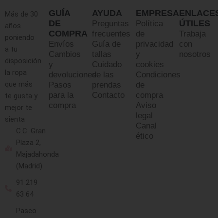
GUÍA
AYUDA
EMPRESA
ENLACE
Más de 30
DE
ÚTILES
Preguntas
Política
años
COMPRA
frecuentes
de
Trabaja
poniendo
Envíos
Guía de
privacidad
con
a tu
Cambios
tallas
y
nosotros
disposición
y
Cuidado
cookies
la ropa
devoluciones
de las
Condiciones
que más
Pasos
prendas
de
para la
Contacto
compra
te gusta y
compra
Aviso
mejor te
legal
sienta
Canal
C.C. Gran
ético
Plaza 2,
Majadahonda
(Madrid)
91 219
63 64
Paseo