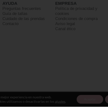
AYUDA
EMPRESA
Preguntas frecuentes
Política de privacidad y
Guía de tallas
cookies
Cuidado de las prendas
Condiciones de compra
Contacto
Aviso legal
Canal ético
a mejor experiencia en nuestra web.
Aceptar
es utilizamos o desactivarlas en los
ajustes
.