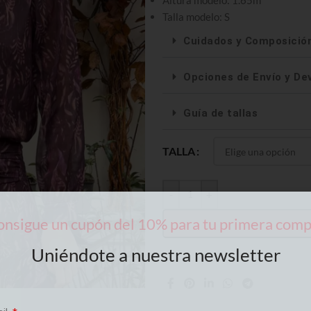
Altura modelo: 1.65m
Talla modelo: S
Cuidados y Composició
Opciones de Envío y De
Guía de tallas
TALLA
-
+
nsigue un cupón del 10% para tu primera com
Uniéndote a nuestra newsletter