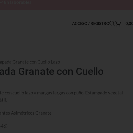
h-48h laborables
ACCESO / REGISTRO
0,0
mpada Granate con Cuello Lazo
ada Granate con Cuello
e con cuello lazo y mangas largas con puño. Estampado vegetal
til.
lantes Asimétricos Granate
-46)