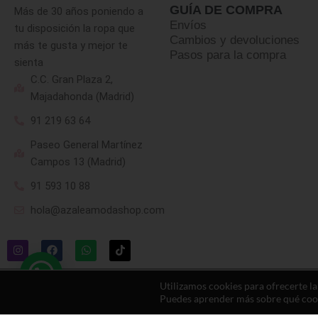
GUÍA DE COMPRA
Más de 30 años poniendo a
Envíos
tu disposición la ropa que
Cambios y devoluciones
más te gusta y mejor te
Pasos para la compra
sienta
C.C. Gran Plaza 2,
Majadahonda (Madrid)
91 219 63 64
Paseo General Martínez
Campos 13 (Madrid)
91 593 10 88
hola@azaleamodashop.com
Utilizamos cookies para ofrecerte l
Puedes aprender más sobre qué cooki
© 2025, azaleamodashop. Todos los derechos reservados.