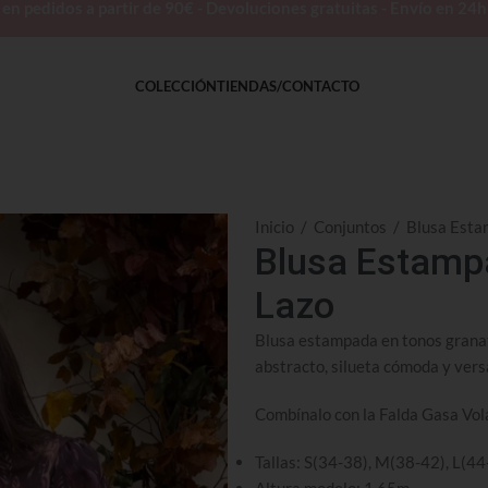
 pedidos a partir de 90€ - Devoluciones gratuitas - Envío en 24
COLECCIÓN
TIENDAS/CONTACTO
Inicio
/
Conjuntos
/
Blusa Esta
Blusa Estamp
Lazo
Blusa estampada en tonos granat
abstracto, silueta cómoda y versá
Combínalo con la Falda Gasa Vo
Tallas: S(34-38), M(38-42), L(44