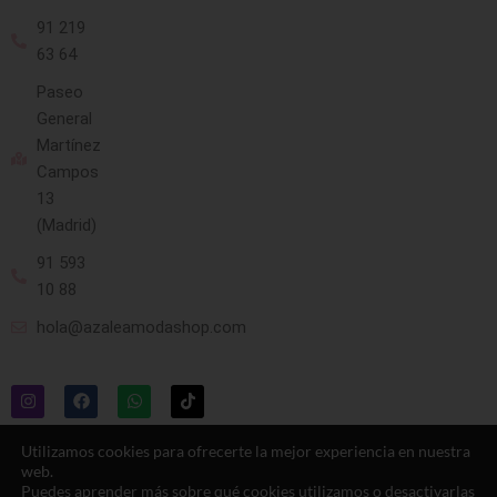
91 219
63 64
Paseo
General
Martínez
Campos
13
(Madrid)
91 593
10 88
hola@azaleamodashop.com
Utilizamos cookies para ofrecerte la mejor experiencia en nuestra
web.
Puedes aprender más sobre qué cookies utilizamos o desactivarlas