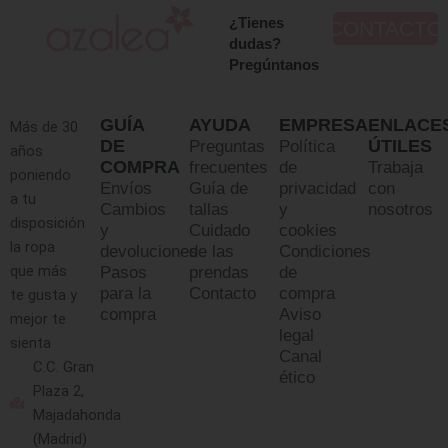
¿Tienes
CONTACTO
dudas?
Pregúntanos
GUÍA
AYUDA
EMPRESA
ENLACE
Más de 30
DE
ÚTILES
Preguntas
Política
años
COMPRA
frecuentes
de
Trabaja
poniendo
Envíos
Guía de
privacidad
con
a tu
Cambios
tallas
y
nosotros
disposición
y
Cuidado
cookies
la ropa
devoluciones
de las
Condiciones
que más
Pasos
prendas
de
para la
Contacto
compra
te gusta y
compra
Aviso
mejor te
legal
sienta
Canal
C.C. Gran
ético
Plaza 2,
Majadahonda
(Madrid)