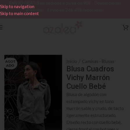
ENVÍO GRATIS en pedidos a partir de 90€ - Devoluciones
Skip to navigation
gratuitas - Envío en 24h-48h laborables
Skip to main content
Inicio
/
Camisas - Blusas
AGOT
ADO
Blusa Cuadros
Vichy Marrón
Cuello Bebé
Blusa de algodón con
estampado vichy en tono
marrón sable y crudo, de tacto
ligeramente estructurado.
Diseño recto con cuello bebé,
cierre frontal con botones y