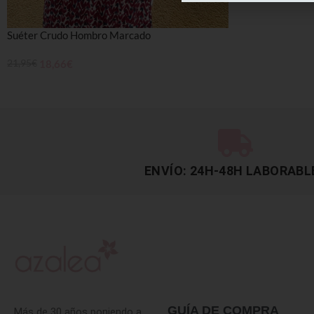
Suéter Crudo Hombro Marcado
21,95
€
18,66
€
AÑADIR AL CARRITO
ENVÍO: 24H-48H LABORABL
GUÍA DE COMPRA
Más de 30 años poniendo a