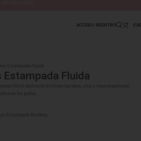
h-48h laborables
ACCESO / REGISTRO
0,0
eos Estampada Fluida
s Estampada Fluida
pado floral abstracto en tonos burdeos, vino y rosa empolvado.
stica en los puños.
ntes Estampada Burdeos.