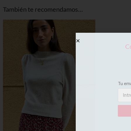
También te recomendamos…
Co
Tu em