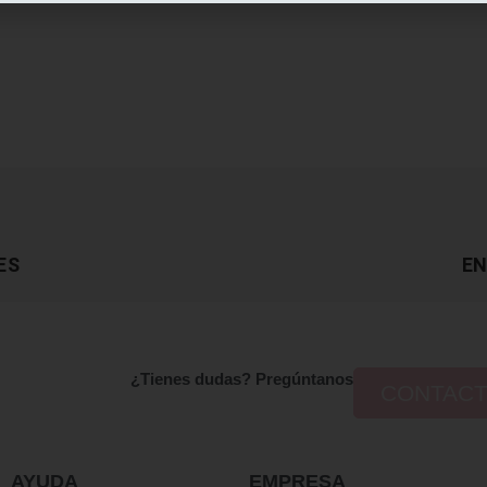
ES
EN
¿Tienes dudas? Pregúntanos
CONTAC
AYUDA
EMPRESA