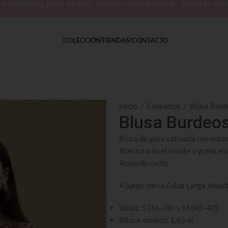
 pedidos a partir de 90€ - Devoluciones gratuitas - Envío en 24
COLECCIÓN
TIENDAS/CONTACTO
Inicio
/
Conjuntos
/
Blusa Burd
Blusa Burdeo
Blusa de gasa satinada con estam
Abertura en el escote y goma elá
Acabado recto.
A juego con la Falda Larga Vola
Tallas: S (36–38) y M (40–42)
Altura modelo: 1,65 m