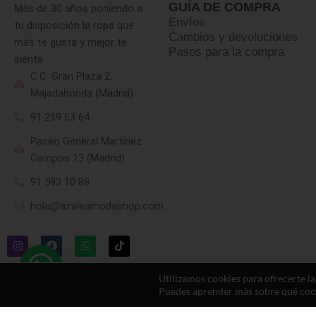
GUÍA DE COMPRA
Más de 30 años poniendo a
Envíos
tu disposición la ropa que
Cambios y devoluciones
más te gusta y mejor te
Pasos para la compra
sienta
C.C. Gran Plaza 2,
Majadahonda (Madrid)
91 219 63 64
Paseo General Martínez
Campos 13 (Madrid)
91 593 10 88
hola@azaleamodashop.com
Utilizamos cookies para ofrecerte l
Puedes aprender más sobre qué cooki
© 2025, azaleamodashop. Todos los derechos reservados.