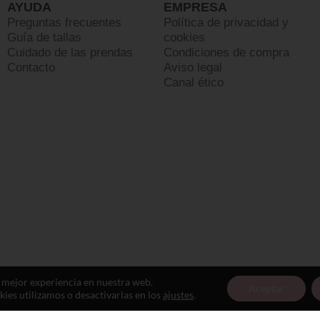
AYUDA
EMPRESA
Preguntas frecuentes
Política de privacidad y
Guía de tallas
cookies
Cuidado de las prendas
Condiciones de compra
Contacto
Aviso legal
Canal ético
a mejor experiencia en nuestra web.
Aceptar
es utilizamos o desactivarlas en los
ajustes
.