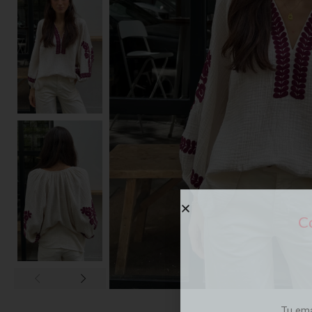
Co
Tu em