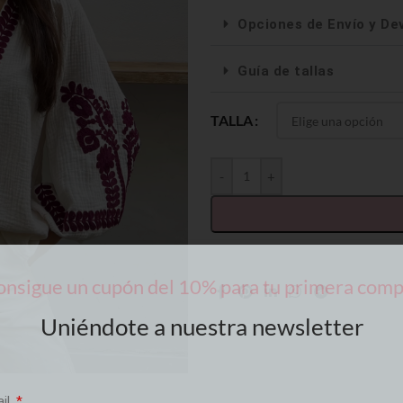
Opciones de Envío y De
Guía de tallas
TALLA
-
+
nsigue un cupón del 10% para tu primera com
Uniéndote a nuestra newsletter
ail