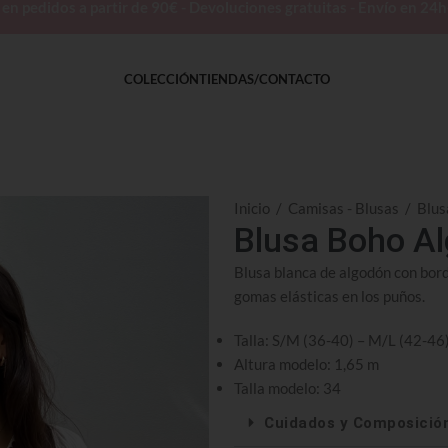
 pedidos a partir de 90€ - Devoluciones gratuitas - Envío en 24
COLECCIÓN
TIENDAS/CONTACTO
Inicio
/
Camisas - Blusas
/
Blus
Blusa Boho Al
Blusa blanca de algodón con bord
gomas elásticas en los puños.
Talla: S/M (36-40) – M/L (42-46
Altura modelo: 1,65 m
Talla modelo: 34
Cuidados y Composició