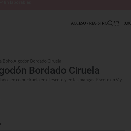
h-48h laborables
ACCESO / REGISTRO
0,0
a Boho Algodón Bordado Ciruela
godón Bordado Ciruela
ados en color ciruela en el escote y en las mangas. Escote en V y
)
n