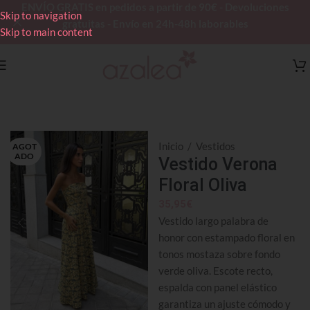
ENVÍO GRATIS en pedidos a partir de 90€ - Devoluciones
Skip to navigation
gratuitas - Envío en 24h-48h laborables
Skip to main content
Inicio
/
Vestidos
AGOT
ADO
Vestido Verona
Floral Oliva
35,95
€
Vestido largo palabra de
honor con estampado floral en
tonos mostaza sobre fondo
verde oliva. Escote recto,
espalda con panel elástico
garantiza un ajuste cómodo y