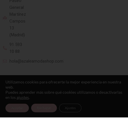
Paseo
General
Martínez
Campos
13
(Madrid)
91 593
10 88
hola@azaleamodashop.com
Utilizamos cookies para ofrecerte la mejor experiencia en nuestra
web.
Puedes aprender más sobre qué cookies utilizamos o desactivarlas
en los
ajustes
.
© 2025, azaleamodashop. Todos los
Aceptar
Rechazar
Ajustes
derechos reservados.