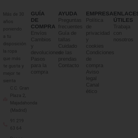
GUÍA
AYUDA
EMPRESA
ENLACE
Más de 30
DE
ÚTILES
Preguntas
Política
años
COMPRA
frecuentes
de
Trabaja
poniendo
Envíos
Guía de
privacidad
con
a tu
Cambios
tallas
y
nosotros
disposición
y
Cuidado
cookies
la ropa
devoluciones
de las
Condiciones
que más
Pasos
prendas
de
para la
Contacto
compra
te gusta y
compra
Aviso
mejor te
legal
sienta
Canal
C.C. Gran
ético
Plaza 2,
Majadahonda
(Madrid)
91 219
63 64