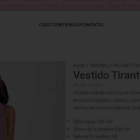
 pedidos a partir de 90€ - Devoluciones gratuitas - Envío en 24
COLECCIÓN
TIENDAS/CONTACTO
Inicio
/
Vestidos
/
Vestido Tira
Vestido Tiran
26,31
€
30,95
€
Vestido midi de seda fría de tir
en colores burdeos, blanco y azul 
ancho y no necesita plancha. Tela
Talla única: (36-46)
Altura de la modelo: 160 cm
Talla de la modelo: 34