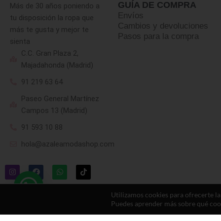
GUÍA DE COMPRA
Más de 30 años poniendo a
Envíos
tu disposición la ropa que
Cambios y devoluciones
más te gusta y mejor te
Pasos para la compra
sienta
C.C. Gran Plaza 2,
Majadahonda (Madrid)
91 219 63 64
Paseo General Martínez
Campos 13 (Madrid)
91 593 10 88
hola@azaleamodashop.com
Utilizamos cookies para ofrecerte l
Puedes aprender más sobre qué cooki
© 2025, azaleamodashop. Todos los derechos reservados.