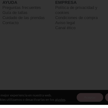
AYUDA
EMPRESA
Preguntas frecuentes
Política de privacidad y
Guía de tallas
cookies
Cuidado de las prendas
Condiciones de compra
Contacto
Aviso legal
Canal ético
a mejor experiencia en nuestra web.
Aceptar
es utilizamos o desactivarlas en los
ajustes
.