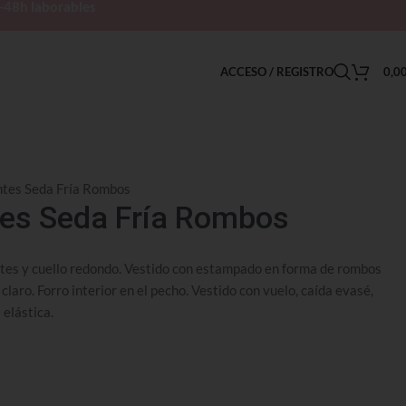
h-48h laborables
ACCESO / REGISTRO
0,0
ntes Seda Fría Rombos
tes Seda Fría Rombos
antes y cuello redondo. Vestido con estampado en forma de rombos
claro. Forro interior en el pecho. Vestido con vuelo, caída evasé,
 elástica.