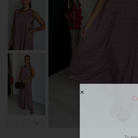
Co
Tu em