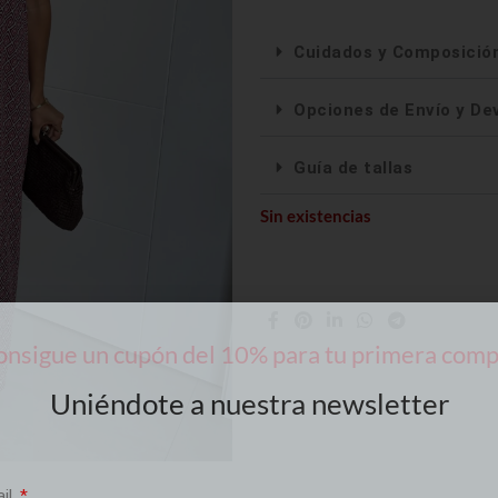
Cuidados y Composició
Opciones de Envío y De
Guía de tallas
Sin existencias
nsigue un cupón del 10% para tu primera com
Uniéndote a nuestra newsletter
ail