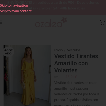
ENVÍO GRATIS en pedidos a partir de 90€ - Devoluciones
Skip to navigation
gratuitas - Envío en 24h-48h laborables
Skip to main content
Inicio
/
Vestidos
AGOT
ADO
Vestido Tirantes
Amarillo con
Volantes
28,01
€
32,95
€
Vestido de tirantes en color
amarillo mostaza, con
volantes cruzados por toda la
prenda. Espalda elástica con
goma y escote redondo.