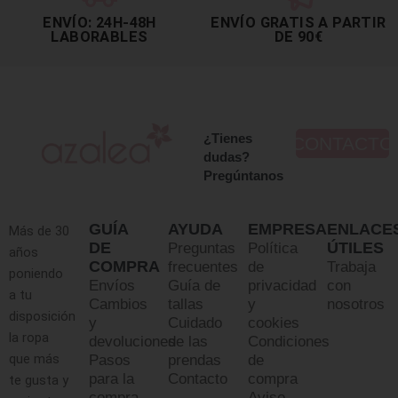
ENVÍO: 24H-48H
ENVÍO GRATIS A PARTIR
LABORABLES
DE 90€
¿Tienes
CONTACTO
dudas?
Pregúntanos
GUÍA
AYUDA
EMPRESA
ENLACE
Más de 30
DE
ÚTILES
Preguntas
Política
años
COMPRA
frecuentes
de
Trabaja
poniendo
Envíos
Guía de
privacidad
con
a tu
Cambios
tallas
y
nosotros
disposición
y
Cuidado
cookies
la ropa
devoluciones
de las
Condiciones
que más
Pasos
prendas
de
para la
Contacto
compra
te gusta y
compra
Aviso