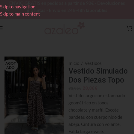
ENVÍO GRATIS en pedidos a partir de 90€ - Devoluciones
Skip to navigation
gratuitas - Envío en 24h-48h laborables
Skip to main content
Inicio
/
Vestidos
AGOT
ADO
Vestido Simulado
Dos Piezas Topo
28,86
€
33,95
€
Vestido largo con estampado
geométrico en tonos
chocolate y marfil. Escote
bandeau con cuerpo nido de
abeja. Cintura con volante.
Falda larga evasé.