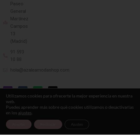
Paseo
General
Martínez
Campos
13
(Madrid)
91 593
10 88
hola@azaleamodashop.com
Utilizamos cookies para ofrecerte la mejor experiencia en nuestra
web.
Puedes aprender más sobre qué cookies utilizamos o desactivarlas
en los
ajustes
.
© 2025, azaleamodashop. Todos los
Aceptar
Rechazar
Ajustes
derechos reservados.