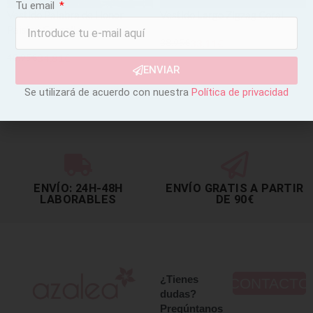
Tu email
Vestido Palabra de Honor
Vestido Largo Zigzag Coral
Paisley Grosella
38,95
€
33,11
€
40,95
€
34,81
€
SELECCIONAR OPCIONES
ENVIAR
SELECCIONAR OPCIONES
Se utilizará de acuerdo con nuestra
Política de privacidad
ENVÍO: 24H-48H
ENVÍO GRATIS A PARTIR
LABORABLES
DE 90€
¿Tienes
CONTACTO
dudas?
Pregúntanos