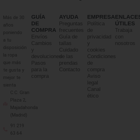
GUÍA
AYUDA
EMPRESA
ENLACE
Más de 30
DE
ÚTILES
Preguntas
Política
años
COMPRA
frecuentes
de
Trabaja
poniendo
Envíos
Guía de
privacidad
con
a tu
Cambios
tallas
y
nosotros
disposición
y
Cuidado
cookies
la ropa
devoluciones
de las
Condiciones
que más
Pasos
prendas
de
para la
Contacto
compra
te gusta y
compra
Aviso
mejor te
legal
sienta
Canal
C.C. Gran
ético
Plaza 2,
Majadahonda
(Madrid)
91 219
63 64