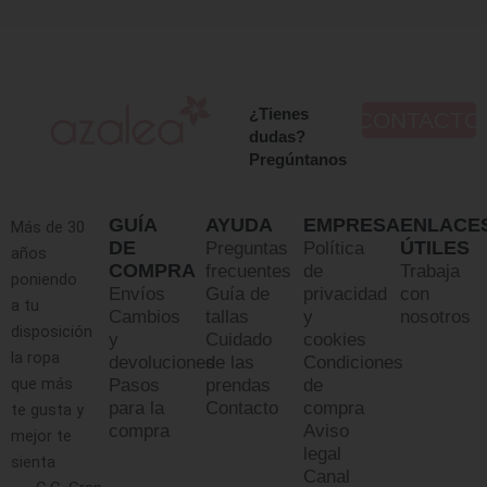
¿Tienes
CONTACTO
dudas?
Pregúntanos
GUÍA
AYUDA
EMPRESA
ENLACE
Más de 30
DE
ÚTILES
Preguntas
Política
años
COMPRA
frecuentes
de
Trabaja
poniendo
Envíos
Guía de
privacidad
con
a tu
Cambios
tallas
y
nosotros
disposición
y
Cuidado
cookies
la ropa
devoluciones
de las
Condiciones
que más
Pasos
prendas
de
para la
Contacto
compra
te gusta y
compra
Aviso
mejor te
legal
sienta
Canal