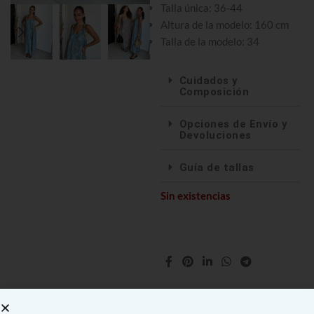
Talla única: 36-44
Altura de la modelo: 160 cm
Talla de la modelo: 34
Cuidados y
Composición
Opciones de Envío y
Devoluciones
Guía de tallas
Sin existencias