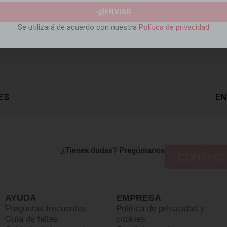
ENVIAR
Se utilizará de acuerdo con nuestra
Política de privacidad
ES
EN
¿Tienes dudas? Pregúntanos
CONTAC
AYUDA
EMPRESA
Preguntas frecuentes
Política de privacidad y
Guía de tallas
cookies