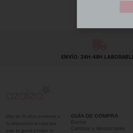
ENVÍO: 24H-48H LABORABL
GUÍA DE COMPRA
Más de 30 años poniendo a
Envíos
tu disposición la ropa que
Cambios y devoluciones
más te gusta y mejor te