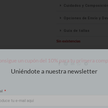
Cuidados y Composició
Opciones de Envío y De
Guía de tallas
Sin existencias
nsigue un cupón del 10% para tu primera com
Uniéndote a nuestra newsletter
ail