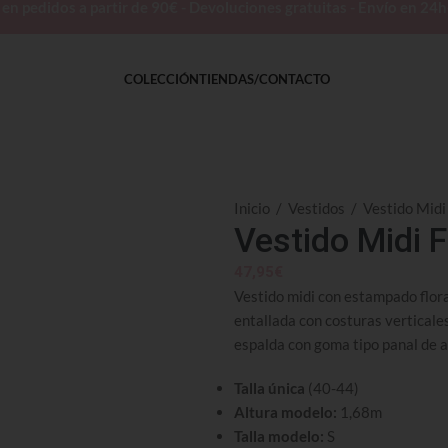
 pedidos a partir de 90€ - Devoluciones gratuitas - Envío en 24
COLECCIÓN
TIENDAS/CONTACTO
Inicio
/
Vestidos
/
Vestido Midi 
Vestido Midi F
47,95
€
Vestido midi con estampado flora
entallada con costuras verticale
espalda con goma tipo panal de a
Talla única
(40-44)
Altura modelo:
1,68m
Talla modelo:
S