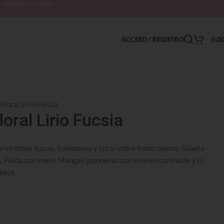
h-48h laborables
ACCESO / REGISTRO
0,0
Floral Lirio Fucsia
loral Lirio Fucsia
l en tonos fucsia, frambuesa y coral sobre fondo blanco. Silueta
s. Falda con vuelo. Mangas japonesas con vivo en contraste y la
beja.