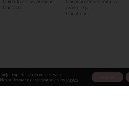
Cuidado de las prendas
Condiciones de compra
Contacto
Aviso legal
Canal ético
a mejor experiencia en nuestra web.
Aceptar
es utilizamos o desactivarlas en los
ajustes
.