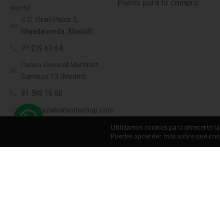
Pasos para la compra
sienta
C.C. Gran Plaza 2,
Majadahonda (Madrid)
91 219 63 64
Paseo General Martínez
Campos 13 (Madrid)
91 593 10 88
hola@azaleamodashop.com
Utilizamos cookies para ofrecerte l
Puedes aprender más sobre qué cooki
© 2025, azaleamodashop. Todos los derechos reservados.