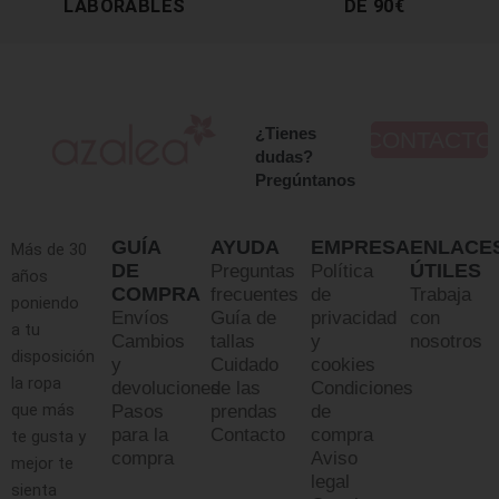
LABORABLES
DE 90€
¿Tienes
CONTACTO
dudas?
Pregúntanos
GUÍA
AYUDA
EMPRESA
ENLACE
Más de 30
DE
ÚTILES
Preguntas
Política
años
COMPRA
frecuentes
de
Trabaja
poniendo
Envíos
Guía de
privacidad
con
a tu
Cambios
tallas
y
nosotros
disposición
y
Cuidado
cookies
la ropa
devoluciones
de las
Condiciones
que más
Pasos
prendas
de
para la
Contacto
compra
te gusta y
compra
Aviso
mejor te
legal
sienta