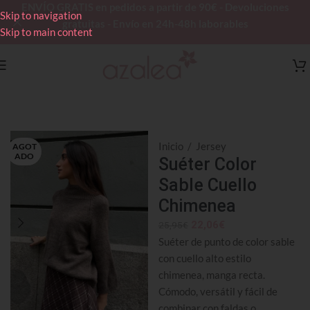
ENVÍO GRATIS en pedidos a partir de 90€ - Devoluciones
Skip to navigation
gratuitas - Envío en 24h-48h laborables
Skip to main content
Inicio
/
Jersey
AGOT
ADO
Suéter Color
Sable Cuello
Chimenea
22,06
€
25,95
€
Suéter de punto de color sable
con cuello alto estilo
chimenea, manga recta.
Cómodo, versátil y fácil de
combinar con faldas o