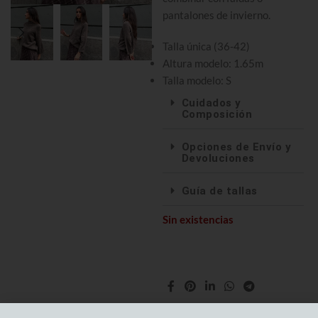
pantalones de invierno.
Talla única (36-42)
Altura modelo: 1.65m
Talla modelo: S
Cuidados y
Composición
Opciones de Envío y
Devoluciones
Guía de tallas
Sin existencias