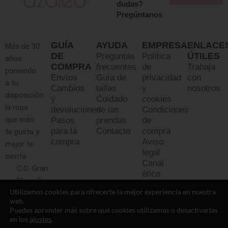
dudas?
Pregúntanos
GUÍA
AYUDA
EMPRESA
ENLACE
Más de 30
DE
ÚTILES
Preguntas
Política
años
COMPRA
frecuentes
de
Trabaja
poniendo
Envíos
Guía de
privacidad
con
a tu
Cambios
tallas
y
nosotros
disposición
y
Cuidado
cookies
la ropa
devoluciones
de las
Condiciones
que más
Pasos
prendas
de
para la
Contacto
compra
te gusta y
compra
Aviso
mejor te
legal
sienta
Canal
C.C. Gran
ético
Plaza 2,
Utilizamos cookies para ofrecerte la mejor experiencia en nuestra
Majadahonda
web.
(Madrid)
Puedes aprender más sobre qué cookies utilizamos o desactivarlas
en los
ajustes
.
91 219