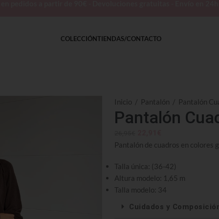
 pedidos a partir de 90€ - Devoluciones gratuitas - Envío en 24
COLECCIÓN
TIENDAS/CONTACTO
Inicio
/
Pantalón
/
Pantalón Cua
Pantalón Cuad
22,91
€
26,95
€
Pantalón de cuadros en colores gr
Talla única: (36-42)
Altura modelo: 1,65 m
Talla modelo: 34
Cuidados y Composició