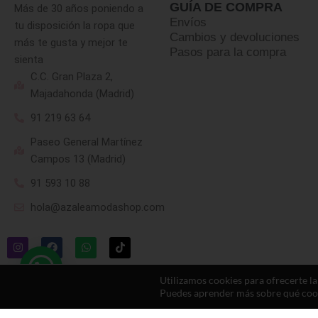
GUÍA DE COMPRA
Más de 30 años poniendo a
Envíos
tu disposición la ropa que
Cambios y devoluciones
más te gusta y mejor te
Pasos para la compra
sienta
C.C. Gran Plaza 2,
Majadahonda (Madrid)
91 219 63 64
Paseo General Martínez
Campos 13 (Madrid)
91 593 10 88
hola@azaleamodashop.com
Utilizamos cookies para ofrecerte l
Puedes aprender más sobre qué cooki
© 2025, azaleamodashop. Todos los derechos reservados.