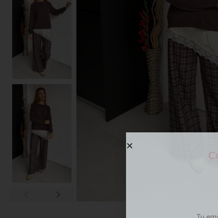
Co
Tu em