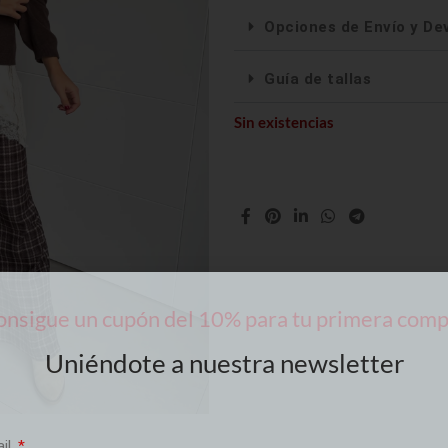
Opciones de Envío y De
Guía de tallas
Sin existencias
nsigue un cupón del 10% para tu primera com
Uniéndote a nuestra newsletter
ail