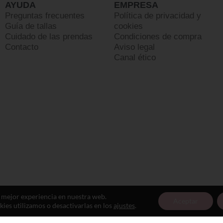
AYUDA
EMPRESA
Preguntas frecuentes
Política de privacidad y
Guía de tallas
cookies
Cuidado de las prendas
Condiciones de compra
Contacto
Aviso legal
Canal ético
a mejor experiencia en nuestra web.
Aceptar
es utilizamos o desactivarlas en los
ajustes
.