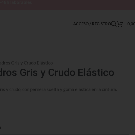
h-48h laborables
ACCESO / REGISTRO
0,0
dros Gris y Crudo Elástico
ros Gris y Crudo Elástico
is y crudo, con pernera suelta y goma elástica en la cintura.
n