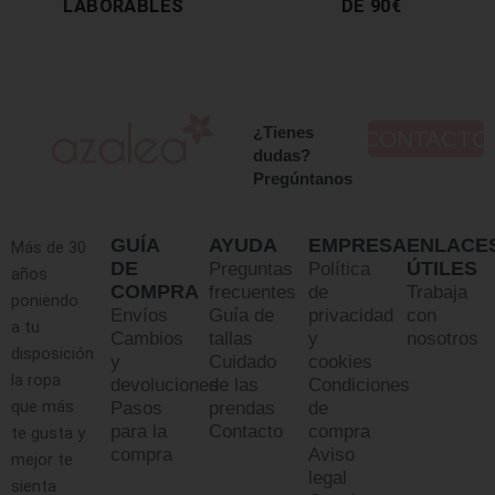
LABORABLES
DE 90€
¿Tienes
CONTACTO
dudas?
Pregúntanos
GUÍA
AYUDA
EMPRESA
ENLACE
Más de 30
DE
ÚTILES
Preguntas
Política
años
COMPRA
frecuentes
de
Trabaja
poniendo
Envíos
Guía de
privacidad
con
a tu
Cambios
tallas
y
nosotros
disposición
y
Cuidado
cookies
la ropa
devoluciones
de las
Condiciones
que más
Pasos
prendas
de
para la
Contacto
compra
te gusta y
compra
Aviso
mejor te
legal
sienta