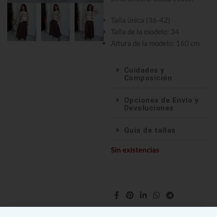
Talla única (36-42)
Talla de la modelo: 34
Altura de la modelo: 160 cm
Cuidados y
Composición
Opciones de Envío y
Devoluciones
Guía de tallas
Sin existencias