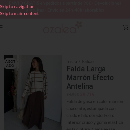
ENVÍO GRATIS en pedidos a partir de 90€ - Devoluciones
Skip to navigation
gratuitas - Envío en 24h-48h laborables
Skip to main content
Inicio
/
Faldas
AGOT
ADO
Falda Larga
Marrón Efecto
Antelina
29,71
€
34,95
€
Falda de gasa en color marrón
chocolate, estampada con
crudo e hilo dorado. Forro
interior crudo y goma elástica
en la cintura. Caída evasé.