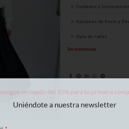
Cuidados y Composició
Opciones de Envío y De
Guía de tallas
Sin existencias
nsigue un cupón del 10% para tu primera com
Uniéndote a nuestra newsletter
ail