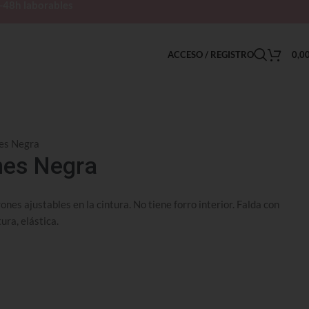
h-48h laborables
ACCESO / REGISTRO
0,0
nes Negra
nes Negra
ones ajustables en la cintura. No tiene forro interior. Falda con
ura, elástica.