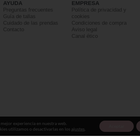
AYUDA
EMPRESA
Preguntas frecuentes
Política de privacidad y
Guía de tallas
cookies
Cuidado de las prendas
Condiciones de compra
Contacto
Aviso legal
Canal ético
a mejor experiencia en nuestra web.
Aceptar
es utilizamos o desactivarlas en los
ajustes
.