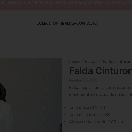
 pedidos a partir de 90€ - Devoluciones gratuitas - Envío en 24
COLECCIÓN
TIENDAS/CONTACTO
Inicio
/
Faldas
/
Falda Cinturo
Falda Cinturo
26,31
€
30,95
€
Falda negra suelta con dos cintur
movimiento y drapeado en la cint
Talla única (36-42)
Talla de la modelo: 34
Altura de la modelo: 160 cm