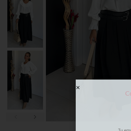
Co
Tu em