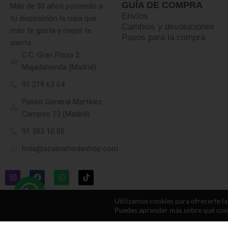
GUÍA DE COMPRA
Más de 30 años poniendo a
Envíos
tu disposición la ropa que
Cambios y devoluciones
más te gusta y mejor te
Pasos para la compra
sienta
C.C. Gran Plaza 2,
Majadahonda (Madrid)
91 219 63 64
Paseo General Martínez
Campos 13 (Madrid)
91 593 10 88
hola@azaleamodashop.com
Utilizamos cookies para ofrecerte l
Puedes aprender más sobre qué cooki
© 2025, azaleamodashop. Todos los derechos reservados.