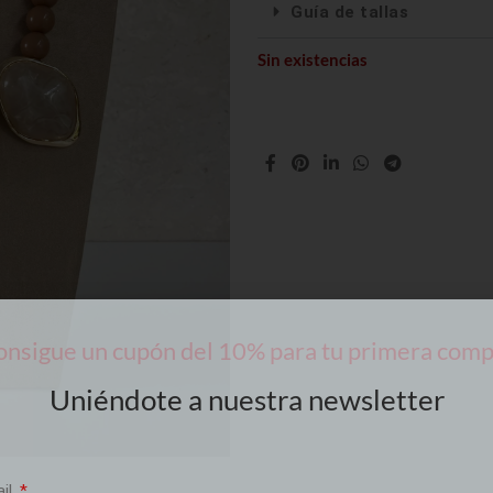
Guía de tallas
Sin existencias
nsigue un cupón del 10% para tu primera com
Uniéndote a nuestra newsletter
ail