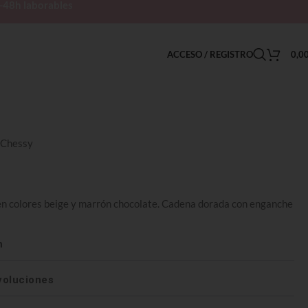
h-48h laborables
ACCESO / REGISTRO
0,0
 Chessy
 en colores beige y marrón chocolate. Cadena dorada con enganche
n
voluciones