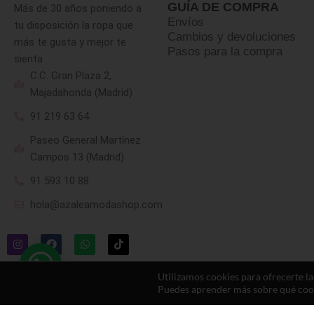
GUÍA DE COMPRA
Más de 30 años poniendo a
Envíos
tu disposición la ropa que
Cambios y devoluciones
más te gusta y mejor te
Pasos para la compra
sienta
C.C. Gran Plaza 2,
Majadahonda (Madrid)
91 219 63 64
Paseo General Martínez
Campos 13 (Madrid)
91 593 10 88
hola@azaleamodashop.com
Utilizamos cookies para ofrecerte l
Puedes aprender más sobre qué cooki
© 2025, azaleamodashop. Todos los derechos reservados.