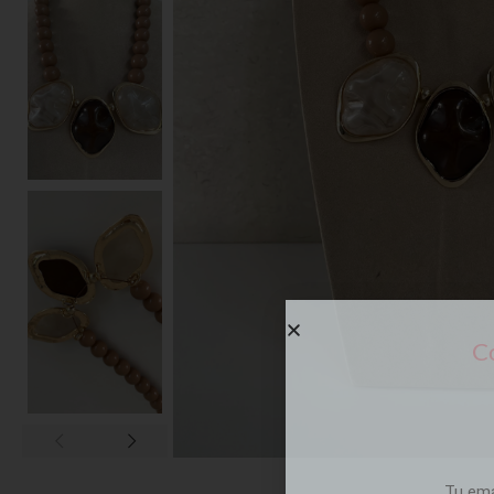
Co
Tu em