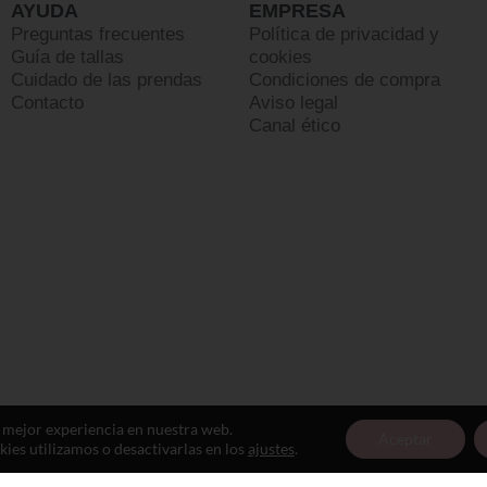
AYUDA
EMPRESA
Preguntas frecuentes
Política de privacidad y
Guía de tallas
cookies
Cuidado de las prendas
Condiciones de compra
Contacto
Aviso legal
Canal ético
a mejor experiencia en nuestra web.
Aceptar
es utilizamos o desactivarlas en los
ajustes
.