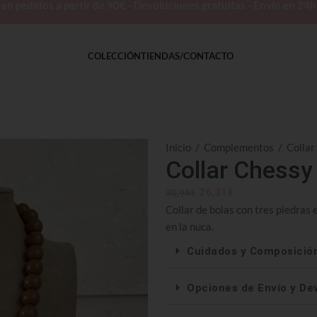
 pedidos a partir de 90€ - Devoluciones gratuitas - Envío en 24
COLECCIÓN
TIENDAS/CONTACTO
Inicio
/
Complementos
/
Collar
Collar Chessy
26,31
€
30,95
€
Collar de bolas con tres piedras
en la nuca.
Cuidados y Composició
Opciones de Envío y De