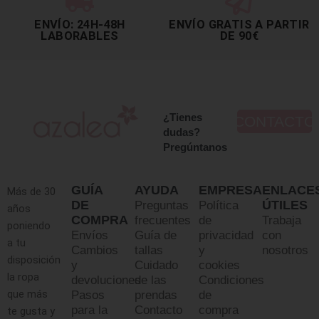
ENVÍO: 24H-48H
ENVÍO GRATIS A PARTIR
LABORABLES
DE 90€
¿Tienes
CONTACTO
dudas?
Pregúntanos
GUÍA
AYUDA
EMPRESA
ENLACE
Más de 30
DE
ÚTILES
Preguntas
Política
años
COMPRA
frecuentes
de
Trabaja
poniendo
Envíos
Guía de
privacidad
con
a tu
Cambios
tallas
y
nosotros
disposición
y
Cuidado
cookies
la ropa
devoluciones
de las
Condiciones
que más
Pasos
prendas
de
para la
Contacto
compra
te gusta y