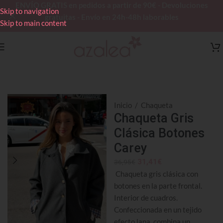
ENVÍO GRATIS en pedidos a partir de 90€ - Devoluciones
Skip to navigation
gratuitas - Envío en 24h-48h laborables
Skip to main content
Inicio
/
Chaqueta
Chaqueta Gris
Clásica Botones
Carey
31,41
€
36,95
€
Chaqueta gris clásica con
botones en la parte frontal.
Interior de cuadros.
Confeccionada en un tejido
efecto lana, combina un