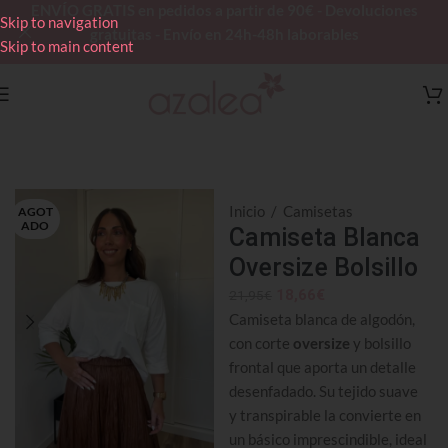
ENVÍO GRATIS en pedidos a partir de 90€ - Devoluciones
Skip to navigation
gratuitas - Envío en 24h-48h laborables
Skip to main content
Inicio
/
Camisetas
AGOT
ADO
Camiseta Blanca
Oversize Bolsillo
18,66
€
21,95
€
Camiseta blanca de algodón,
con corte
oversize
y bolsillo
frontal que aporta un detalle
desenfadado. Su tejido suave
y transpirable la convierte en
un básico imprescindible, ideal