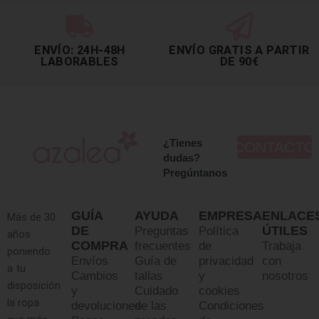
ENVÍO: 24H-48H
ENVÍO GRATIS A PARTIR
LABORABLES
DE 90€
¿Tienes
CONTACTO
dudas?
Pregúntanos
GUÍA
AYUDA
EMPRESA
ENLACE
Más de 30
DE
ÚTILES
Preguntas
Política
años
COMPRA
frecuentes
de
Trabaja
poniendo
Envíos
Guía de
privacidad
con
a tu
Cambios
tallas
y
nosotros
disposición
y
Cuidado
cookies
la ropa
devoluciones
de las
Condiciones