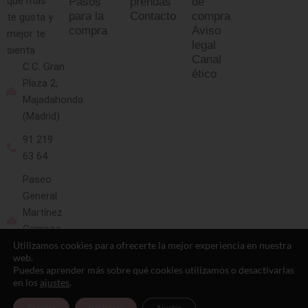
que más
Pasos
prendas
de
para la
Contacto
compra
te gusta y
compra
Aviso
mejor te
legal
sienta
Canal
C.C. Gran
ético
Plaza 2,
Majadahonda
(Madrid)
91 219
63 64
Paseo
General
Martínez
Campos
13
Utilizamos cookies para ofrecerte la mejor experiencia en nuestra
web.
(Madrid)
Puedes aprender más sobre qué cookies utilizamos o desactivarlas
en los
ajustes
.
91 593
10 88
Aceptar
Rechazar
Ajustes