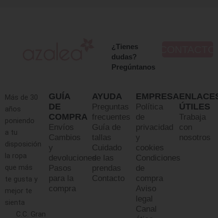
¿Tienes
CONTACTO
dudas?
Pregúntanos
GUÍA
AYUDA
EMPRESA
ENLACE
Más de 30
DE
ÚTILES
Preguntas
Política
años
COMPRA
frecuentes
de
Trabaja
poniendo
Envíos
Guía de
privacidad
con
a tu
Cambios
tallas
y
nosotros
disposición
y
Cuidado
cookies
la ropa
devoluciones
de las
Condiciones
que más
Pasos
prendas
de
para la
Contacto
compra
te gusta y
compra
Aviso
mejor te
legal
sienta
Canal
C.C. Gran