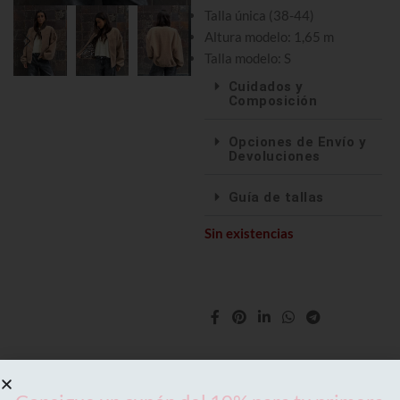
Talla única (38-44)
Altura modelo: 1,65 m
Talla modelo: S
Cuidados y
Composición
Opciones de Envío y
Devoluciones
Guía de tallas
Sin existencias