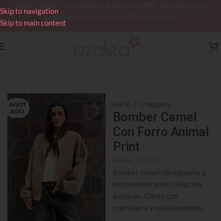
ENVÍO GRATIS en pedidos a partir de 90€ - Devoluciones
Skip to navigation
gratuitas - Envío en 24h-48h laborables
Skip to main content
Inicio
/
Chaqueta
AGOT
ADO
Bomber Camel
Con Forro Animal
Print
51,81
€
60,95
€
Bomber camel con capucha y
forro animal print imitación
astracán. Cierre con
cremallera y cuello redondo.