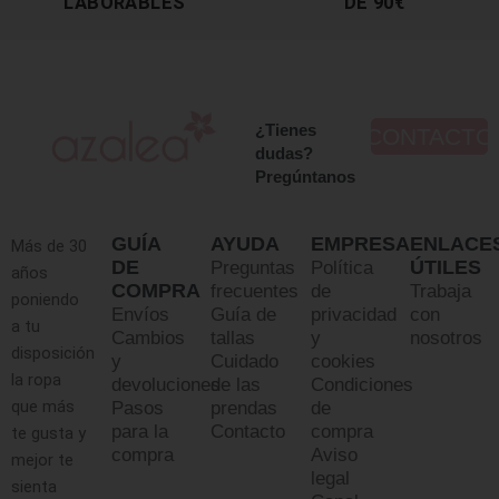
LABORABLES
DE 90€
¿Tienes
CONTACTO
dudas?
Pregúntanos
GUÍA
AYUDA
EMPRESA
ENLACE
Más de 30
DE
ÚTILES
Preguntas
Política
años
COMPRA
frecuentes
de
Trabaja
poniendo
Envíos
Guía de
privacidad
con
a tu
Cambios
tallas
y
nosotros
disposición
y
Cuidado
cookies
la ropa
devoluciones
de las
Condiciones
que más
Pasos
prendas
de
para la
Contacto
compra
te gusta y
compra
Aviso
mejor te
legal
sienta