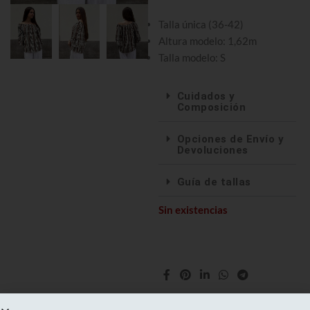
Talla única (36-42)
Altura modelo: 1,62m
Talla modelo: S
Cuidados y
Composición
Opciones de Envío y
Devoluciones
Guía de tallas
Sin existencias