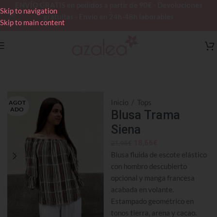
ENVÍO GRATIS en pedidos a partir de 90€ - Devoluciones
Skip to navigation
gratuitas - Envío en 24h-48h laborables
Skip to main content
Inicio
/
Tops
AGOT
ADO
Blusa Trama
Siena
18,66
€
21,95
€
Blusa fluida de escote elástico
con hombro descubierto
opcional y manga francesa
acabada en volante.
Estampado geométrico en
tonos tierra, arena y cacao.