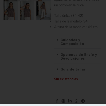
un botón en la nuca.
Talla única (34-42)
Talla de la modelo: 34
Altura de la modelo: 165 cm
Cuidados y
Composición
Opciones de Envío y
Devoluciones
Guía de tallas
Sin existencias