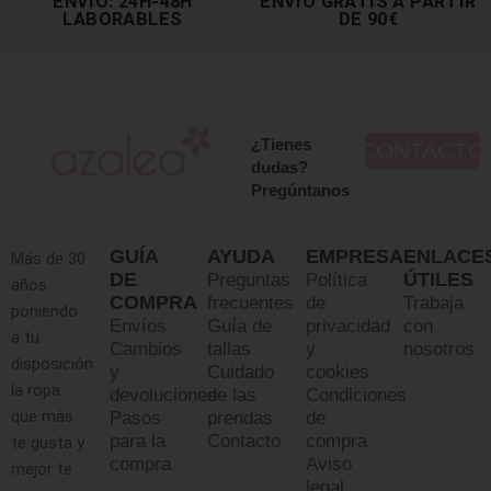
ENVÍO: 24H-48H
ENVÍO GRATIS A PARTIR
LABORABLES
DE 90€
¿Tienes
CONTACTO
dudas?
Pregúntanos
GUÍA
AYUDA
EMPRESA
ENLACE
Más de 30
DE
ÚTILES
Preguntas
Política
años
COMPRA
frecuentes
de
Trabaja
poniendo
Envíos
Guía de
privacidad
con
a tu
Cambios
tallas
y
nosotros
disposición
y
Cuidado
cookies
la ropa
devoluciones
de las
Condiciones
que más
Pasos
prendas
de
para la
Contacto
compra
te gusta y
compra
Aviso
mejor te
legal