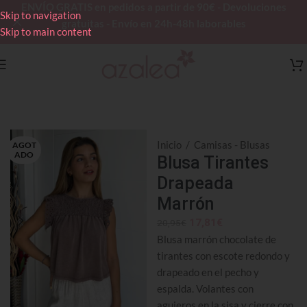
ENVÍO GRATIS en pedidos a partir de 90€ - Devoluciones
Skip to navigation
gratuitas - Envío en 24h-48h laborables
Skip to main content
Inicio
/
Camisas - Blusas
AGOT
ADO
Blusa Tirantes
Drapeada
Marrón
17,81
€
20,95
€
Blusa marrón chocolate de
tirantes con escote redondo y
drapeado en el pecho y
espalda. Volantes con
agujeros en la sisa y cierre con