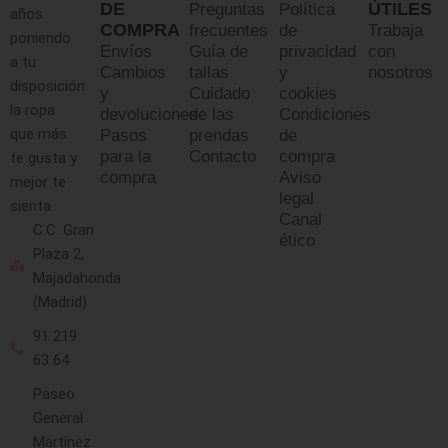
DE
ÚTILES
Preguntas
Política
años
COMPRA
frecuentes
de
Trabaja
poniendo
Envíos
Guía de
privacidad
con
a tu
Cambios
tallas
y
nosotros
disposición
y
Cuidado
cookies
la ropa
devoluciones
de las
Condiciones
que más
Pasos
prendas
de
para la
Contacto
compra
te gusta y
compra
Aviso
mejor te
legal
sienta
Canal
C.C. Gran
ético
Plaza 2,
Majadahonda
(Madrid)
91 219
63 64
Paseo
General
Martínez