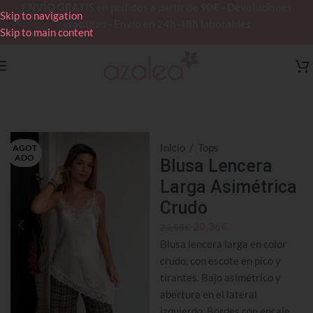
ENVÍO GRATIS en pedidos a partir de 90€ - Devoluciones
Skip to navigation
gratuitas - Envío en 24h-48h laborables
Skip to main content
Inicio
/
Tops
AGOT
ADO
Blusa Lencera
Larga Asimétrica
Crudo
20,36
€
23,95
€
Blusa lencera larga en color
crudo, con escote en pico y
tirantes. Bajo asimétrico y
abertura en el lateral
izquierdo. Bordes con encaje