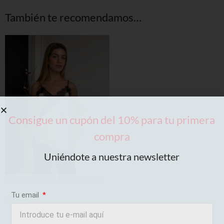
También te recomendamos…
Consigue un cupón del 10% para tu primera
compra
Uniéndote a nuestra newsletter
Top Lentejuelas Encaje Crema
Tu email
21,95
€
18,66
€
AÑADIR AL CARRITO