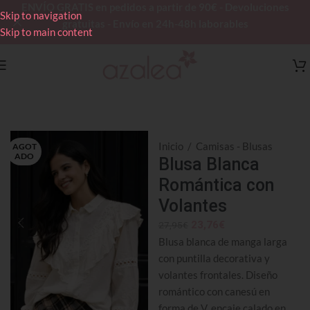
ENVÍO GRATIS en pedidos a partir de 90€ - Devoluciones
Skip to navigation
gratuitas - Envío en 24h-48h laborables
Skip to main content
Inicio
/
Camisas - Blusas
AGOT
ADO
Blusa Blanca
Romántica con
Volantes
23,76
€
27,95
€
Blusa blanca de manga larga
con puntilla decorativa y
volantes frontales. Diseño
romántico con canesú en
forma de V, encaje calado en