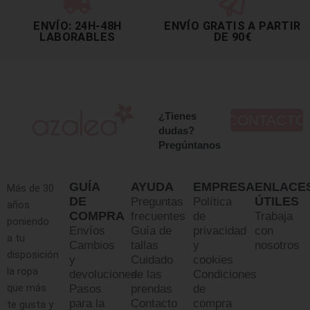
ENVÍO: 24H-48H
ENVÍO GRATIS A PARTIR
LABORABLES
DE 90€
¿Tienes
CONTACTO
dudas?
Pregúntanos
GUÍA
AYUDA
EMPRESA
ENLACE
Más de 30
DE
ÚTILES
Preguntas
Política
años
COMPRA
frecuentes
de
Trabaja
poniendo
Envíos
Guía de
privacidad
con
a tu
Cambios
tallas
y
nosotros
disposición
y
Cuidado
cookies
la ropa
devoluciones
de las
Condiciones
que más
Pasos
prendas
de
para la
Contacto
compra
te gusta y