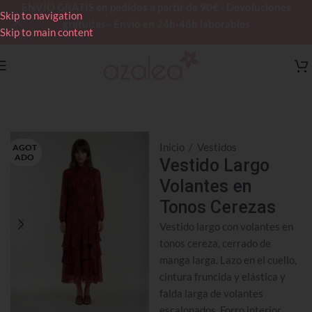
ENVÍO GRATIS en pedidos a partir de 90€ - Devoluciones
Skip to navigation
gratuitas - Envío en 24h-48h laborables
Skip to main content
Inicio
/
Vestidos
AGOT
ADO
Vestido Largo
Volantes en
Tonos Cerezas
Vestido largo con volantes en
tonos cereza, cerrado de
manga larga. Lazo en el cuello,
cintura fruncida y elástica y
falda larga de volantes
escalonados. Forro interior