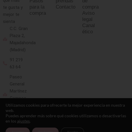
que más
Pasos
prendas
de
para la
Contacto
compra
te gusta y
compra
Aviso
mejor te
legal
sienta
Canal
C.C. Gran
ético
Plaza 2,
Majadahonda
(Madrid)
91 219
63 64
Paseo
General
Martínez
Campos
13
Utilizamos cookies para ofrecerte la mejor experiencia en nuestra
web.
(Madrid)
Puedes aprender más sobre qué cookies utilizamos o desactivarlas
en los
ajustes
.
91 593
10 88
Aceptar
Rechazar
Ajustes