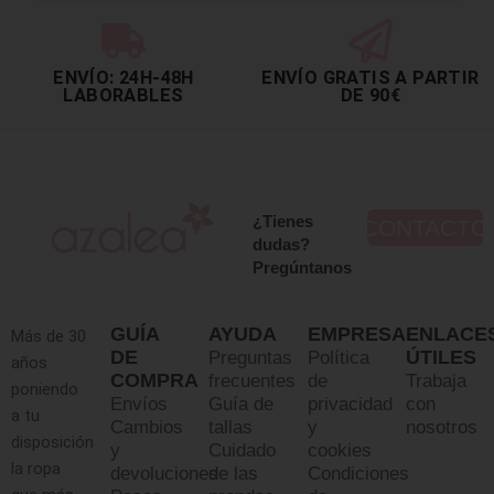
ENVÍO: 24H-48H
ENVÍO GRATIS A PARTIR
LABORABLES
DE 90€
¿Tienes
CONTACTO
dudas?
Pregúntanos
GUÍA
AYUDA
EMPRESA
ENLACE
Más de 30
DE
ÚTILES
Preguntas
Política
años
COMPRA
frecuentes
de
Trabaja
poniendo
Envíos
Guía de
privacidad
con
a tu
Cambios
tallas
y
nosotros
disposición
y
Cuidado
cookies
la ropa
devoluciones
de las
Condiciones